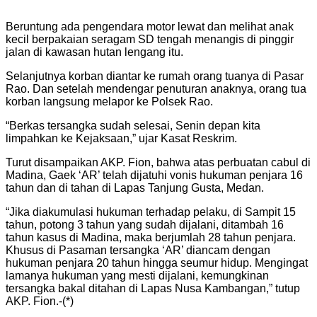
Beruntung ada pengendara motor lewat dan melihat anak
kecil berpakaian seragam SD tengah menangis di pinggir
jalan di kawasan hutan lengang itu.
Selanjutnya korban diantar ke rumah orang tuanya di Pasar
Rao. Dan setelah mendengar penuturan anaknya, orang tua
korban langsung melapor ke Polsek Rao.
“Berkas tersangka sudah selesai, Senin depan kita
limpahkan ke Kejaksaan,” ujar Kasat Reskrim.
Turut disampaikan AKP. Fion, bahwa atas perbuatan cabul di
Madina, Gaek ‘AR’ telah dijatuhi vonis hukuman penjara 16
tahun dan di tahan di Lapas Tanjung Gusta, Medan.
“Jika diakumulasi hukuman terhadap pelaku, di Sampit 15
tahun, potong 3 tahun yang sudah dijalani, ditambah 16
tahun kasus di Madina, maka berjumlah 28 tahun penjara.
Khusus di Pasaman tersangka ‘AR’ diancam dengan
hukuman penjara 20 tahun hingga seumur hidup. Mengingat
lamanya hukuman yang mesti dijalani, kemungkinan
tersangka bakal ditahan di Lapas Nusa Kambangan,” tutup
AKP. Fion.-(*)