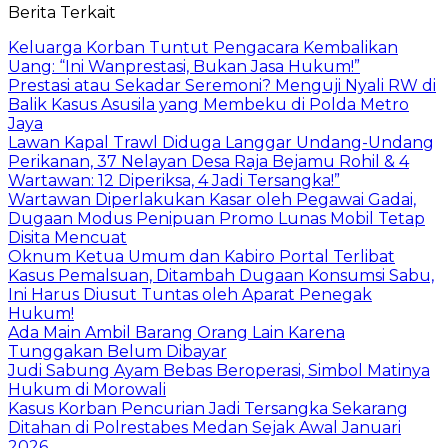
Berita Terkait
Keluarga Korban Tuntut Pengacara Kembalikan
Uang: “Ini Wanprestasi, Bukan Jasa Hukum!”
Prestasi atau Sekadar Seremoni? Menguji Nyali RW di
Balik Kasus Asusila yang Membeku di Polda Metro
Jaya
Lawan Kapal Trawl Diduga Langgar Undang-Undang
Perikanan, 37 Nelayan Desa Raja Bejamu Rohil & 4
Wartawan: 12 Diperiksa, 4 Jadi Tersangka!”
Wartawan Diperlakukan Kasar oleh Pegawai Gadai,
Dugaan Modus Penipuan Promo Lunas Mobil Tetap
Disita Mencuat
Oknum Ketua Umum dan Kabiro Portal Terlibat
Kasus Pemalsuan, Ditambah Dugaan Konsumsi Sabu,
Ini Harus Diusut Tuntas oleh Aparat Penegak
Hukum!
Ada Main Ambil Barang Orang Lain Karena
Tunggakan Belum Dibayar
Judi Sabung Ayam Bebas Beroperasi, Simbol Matinya
Hukum di Morowali
Kasus Korban Pencurian Jadi Tersangka Sekarang
Ditahan di Polrestabes Medan Sejak Awal Januari
2026