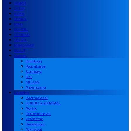
JABAR
JATIM
ACEH
SUMUT
RIAU
SUMSEL
SUMBAR
SULSEL
MAKASSAR
SULUT
Daerah
Bandung
Yogyakarta
Surabaya
Bali
MEDAN
Palembang
LAINNYA
Internasional
HUKUM & KRIMINAL
Politik
Pemerintahan
Kesehatan
Pendidikan
Teknologi