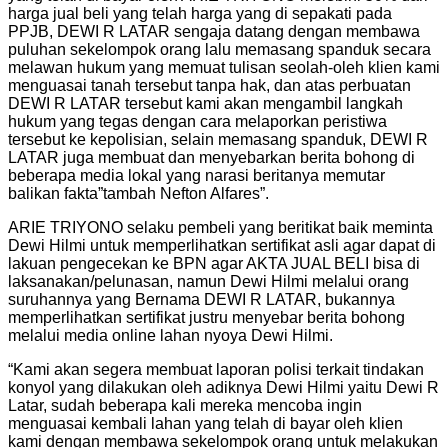
harga jual beli yang telah harga yang di sepakati pada
PPJB, DEWI R LATAR sengaja datang dengan membawa
puluhan sekelompok orang lalu memasang spanduk secara
melawan hukum yang memuat tulisan seolah-oleh klien kami
menguasai tanah tersebut tanpa hak, dan atas perbuatan
DEWI R LATAR tersebut kami akan mengambil langkah
hukum yang tegas dengan cara melaporkan peristiwa
tersebut ke kepolisian, selain memasang spanduk, DEWI R
LATAR juga membuat dan menyebarkan berita bohong di
beberapa media lokal yang narasi beritanya memutar
balikan fakta”tambah Nefton Alfares”.
ARIE TRIYONO selaku pembeli yang beritikat baik meminta
Dewi Hilmi untuk memperlihatkan sertifikat asli agar dapat di
lakuan pengecekan ke BPN agar AKTA JUAL BELI bisa di
laksanakan/pelunasan, namun Dewi Hilmi melalui orang
suruhannya yang Bernama DEWI R LATAR, bukannya
memperlihatkan sertifikat justru menyebar berita bohong
melalui media online lahan nyoya Dewi Hilmi.
“Kami akan segera membuat laporan polisi terkait tindakan
konyol yang dilakukan oleh adiknya Dewi Hilmi yaitu Dewi R
Latar, sudah beberapa kali mereka mencoba ingin
menguasai kembali lahan yang telah di bayar oleh klien
kami dengan membawa sekelompok orang untuk melakukan