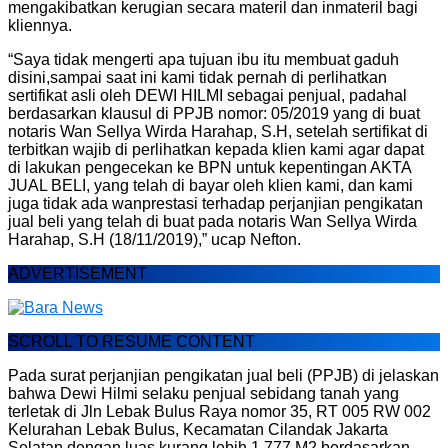
mengakibatkan kerugian secara materil dan inmateril bagi
kliennya.
“Saya tidak mengerti apa tujuan ibu itu membuat gaduh
disini,sampai saat ini kami tidak pernah di perlihatkan
sertifikat asli oleh DEWI HILMI sebagai penjual, padahal
berdasarkan klausul di PPJB nomor: 05/2019 yang di buat
notaris Wan Sellya Wirda Harahap, S.H, setelah sertifikat di
terbitkan wajib di perlihatkan kepada klien kami agar dapat
di lakukan pengecekan ke BPN untuk kepentingan AKTA
JUAL BELI, yang telah di bayar oleh klien kami, dan kami
juga tidak ada wanprestasi terhadap perjanjian pengikatan
jual beli yang telah di buat pada notaris Wan Sellya Wirda
Harahap, S.H (18/11/2019),” ucap Nefton.
ADVERTISEMENT
SCROLL TO RESUME CONTENT
Pada surat perjanjian pengikatan jual beli (PPJB) di jelaskan
bahwa Dewi Hilmi selaku penjual sebidang tanah yang
terletak di Jln Lebak Bulus Raya nomor 35, RT 005 RW 002
Kelurahan Lebak Bulus, Kecamatan Cilandak Jakarta
Selatan dengan luas kurang lebih 1.777 M2 berdasarkan