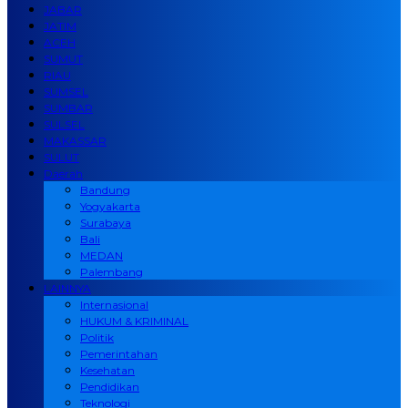
JABAR
JATIM
ACEH
SUMUT
RIAU
SUMSEL
SUMBAR
SULSEL
MAKASSAR
SULUT
Daerah
Bandung
Yogyakarta
Surabaya
Bali
MEDAN
Palembang
LAINNYA
Internasional
HUKUM & KRIMINAL
Politik
Pemerintahan
Kesehatan
Pendidikan
Teknologi