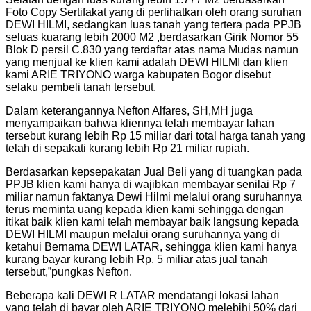
Foto Copy Sertifakat yang di perlihatkan oleh orang suruhan
DEWI HILMI, sedangkan luas tanah yang tertera pada PPJB
seluas kuarang lebih 2000 M2 ,berdasarkan Girik Nomor 55
Blok D persil C.830 yang terdaftar atas nama Mudas namun
yang menjual ke klien kami adalah DEWI HILMI dan klien
kami ARIE TRIYONO warga kabupaten Bogor disebut
selaku pembeli tanah tersebut.
Dalam keterangannya Nefton Alfares, SH,MH juga
menyampaikan bahwa kliennya telah membayar lahan
tersebut kurang lebih Rp 15 miliar dari total harga tanah yang
telah di sepakati kurang lebih Rp 21 miliar rupiah.
Berdasarkan kepsepakatan Jual Beli yang di tuangkan pada
PPJB klien kami hanya di wajibkan membayar senilai Rp 7
miliar namun faktanya Dewi Hilmi melalui orang suruhannya
terus meminta uang kepada klien kami sehingga dengan
itikat baik klien kami telah membayar baik langsung kepada
DEWI HILMI maupun melalui orang suruhannya yang di
ketahui Bernama DEWI LATAR, sehingga klien kami hanya
kurang bayar kurang lebih Rp. 5 miliar atas jual tanah
tersebut,”pungkas Nefton.
Beberapa kali DEWI R LATAR mendatangi lokasi lahan
yang telah di bayar oleh ARIE TRIYONO melebihi 50% dari