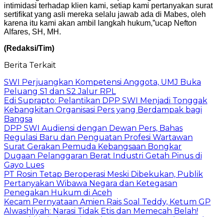
intimidasi terhadap klien kami, setiap kami pertanyakan surat
sertifikat yang asli mereka selalu jawab ada di Mabes, oleh
karena itu kami akan ambil langkah hukum,”ucap Nefton
Alfares, SH, MH.
(Redaksi/Tim)
Berita Terkait
SWI Perjuangkan Kompetensi Anggota, UMJ Buka
Peluang S1 dan S2 Jalur RPL
Edi Suprapto: Pelantikan DPP SWI Menjadi Tonggak
Kebangkitan Organisasi Pers yang Berdampak bagi
Bangsa
DPP SWI Audiensi dengan Dewan Pers, Bahas
Regulasi Baru dan Penguatan Profesi Wartawan
Surat Gerakan Pemuda Kebangsaan Bongkar
Dugaan Pelanggaran Berat Industri Getah Pinus di
Gayo Lues
PT Rosin Tetap Beroperasi Meski Dibekukan, Publik
Pertanyakan Wibawa Negara dan Ketegasan
Penegakan Hukum di Aceh
Kecam Pernyataan Amien Rais Soal Teddy, Ketum GP
Alwashliyah: Narasi Tidak Etis dan Memecah Belah!