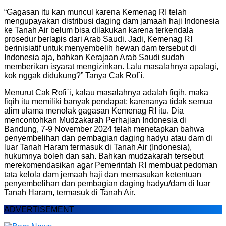
“Gagasan itu kan muncul karena Kemenag RI telah
mengupayakan distribusi daging dam jamaah haji Indonesia
ke Tanah Air belum bisa dilakukan karena terkendala
prosedur berlapis dari Arab Saudi. Jadi, Kemenag RI
berinisiatif untuk menyembelih hewan dam tersebut di
Indonesia aja, bahkan Kerajaan Arab Saudi sudah
memberikan isyarat mengizinkan. Lalu masalahnya apalagi,
kok nggak didukung?” Tanya Cak Rof`i.
Menurut Cak Rofi`i, kalau masalahnya adalah fiqih, maka
fiqih itu memiliki banyak pendapat; karenanya tidak semua
alim ulama menolak gagasan Kemenag RI itu. Dia
mencontohkan Mudzakarah Perhajian Indonesia di
Bandung, 7-9 November 2024 telah menetapkan bahwa
penyembelihan dan pembagian daging hadyu atau dam di
luar Tanah Haram termasuk di Tanah Air (Indonesia),
hukumnya boleh dan sah. Bahkan mudzakarah tersebut
merekomendasikan agar Pemerintah RI membuat pedoman
tata kelola dam jemaah haji dan memasukan ketentuan
penyembelihan dan pembagian daging hadyu/dam di luar
Tanah Haram, termasuk di Tanah Air.
ADVERTISEMENT