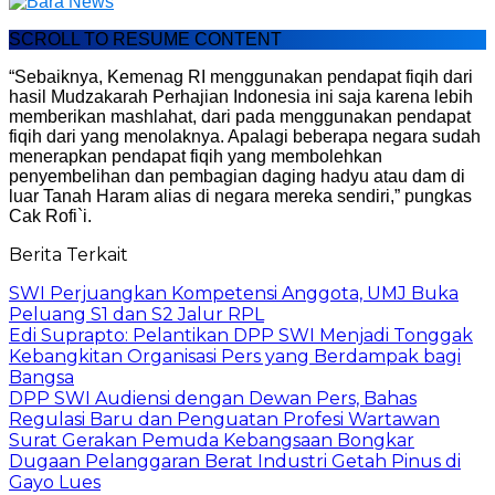
SCROLL TO RESUME CONTENT
“Sebaiknya, Kemenag RI menggunakan pendapat fiqih dari
hasil Mudzakarah Perhajian Indonesia ini saja karena lebih
memberikan mashlahat, dari pada menggunakan pendapat
fiqih dari yang menolaknya. Apalagi beberapa negara sudah
menerapkan pendapat fiqih yang membolehkan
penyembelihan dan pembagian daging hadyu atau dam di
luar Tanah Haram alias di negara mereka sendiri,” pungkas
Cak Rofi`i.
Berita Terkait
SWI Perjuangkan Kompetensi Anggota, UMJ Buka
Peluang S1 dan S2 Jalur RPL
Edi Suprapto: Pelantikan DPP SWI Menjadi Tonggak
Kebangkitan Organisasi Pers yang Berdampak bagi
Bangsa
DPP SWI Audiensi dengan Dewan Pers, Bahas
Regulasi Baru dan Penguatan Profesi Wartawan
Surat Gerakan Pemuda Kebangsaan Bongkar
Dugaan Pelanggaran Berat Industri Getah Pinus di
Gayo Lues