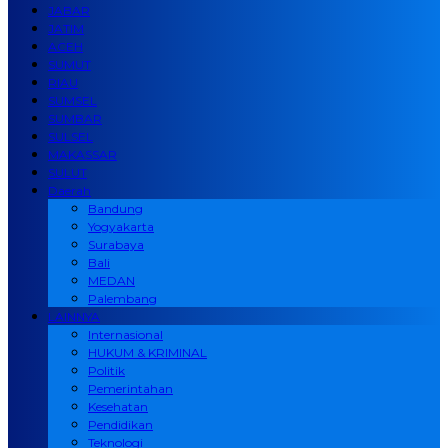
JABAR
JATIM
ACEH
SUMUT
RIAU
SUMSEL
SUMBAR
SULSEL
MAKASSAR
SULUT
Daerah
Bandung
Yogyakarta
Surabaya
Bali
MEDAN
Palembang
LAINNYA
Internasional
HUKUM & KRIMINAL
Politik
Pemerintahan
Kesehatan
Pendidikan
Teknologi