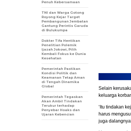
Penuh Kebersamaan
TNI dan Warga Gotong
Royong Kejar Target
Pembangunan Jembatan
Gantung Perintis Garuda
di Bulukumpa
Dokter Tifa Hentikan
Penelitian Polemik
Ijazah Jokowi, Pilih
Kembali Fokus ke Dunia
Kesehatan
Pemerintah Pastikan
Kondisi Politik dan
Keamanan Tetap Aman
di Tengah Dinamika
Global
Selain kerusaka
keluarga korban
Pemerintah Tegaskan
Akan Ambil Tindakan
Terukur terhadap
‘Itu tindakan k
Penyebar Hoaks dan
harus mengusut
Ujaran Kebencian
juga dalangnya