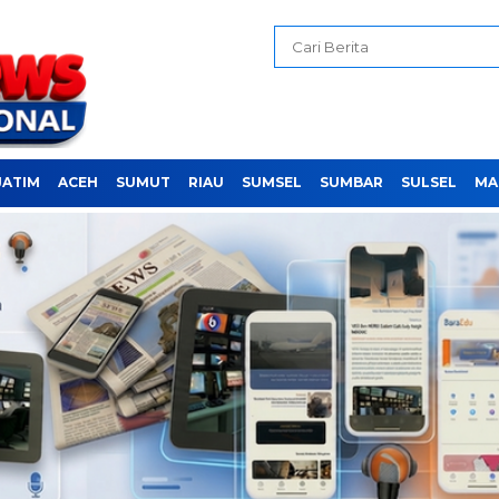
JATIM
ACEH
SUMUT
RIAU
SUMSEL
SUMBAR
SULSEL
MA