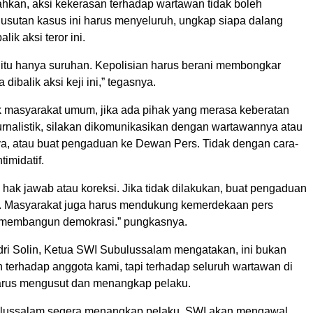
kan, aksi kekerasan terhadap wartawan tidak boleh
gusutan kasus ini harus menyeluruh, ungkap siapa dalang
lik aksi teror ini.
 itu hanya suruhan. Kepolisian harus berani membongkar
dibalik aksi keji ini,” tegasnya.
 masyarakat umum, jika ada pihak yang merasa keberatan
urnalistik, silakan dikomunikasikan dengan wartawannya atau
ya, atau buat pengaduan ke Dewan Pers. Tidak dengan cara-
timidatif.
 hak jawab atau koreksi. Jika tidak dilakukan, buat pengaduan
. Masyarakat juga harus mendukung kemerdekaan pers
 membangun demokrasi.” pungkasnya.
i Solin, Ketua SWI Subulussalam mengatakan, ini bukan
 terhadap anggota kami, tapi terhadap seluruh wartawan di
arus mengusut dan menangkap pelaku.
ulussalam segera menangkap pelaku. SWI akan mengawal