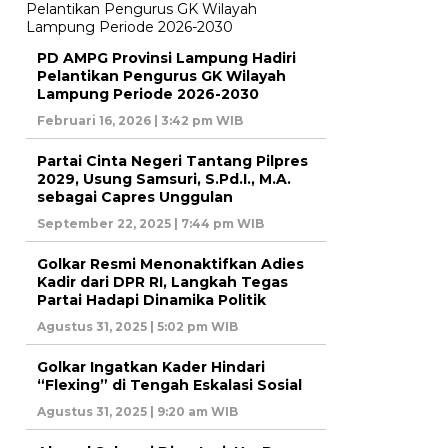
PD AMPG Provinsi Lampung Hadiri
Pelantikan Pengurus GK Wilayah
Lampung Periode 2026-2030
Februari 16, 2026 | 3:42 pm WIB
Partai Cinta Negeri Tantang Pilpres
2029, Usung Samsuri, S.Pd.I., M.A.
sebagai Capres Unggulan
September 22, 2025 | 7:44 pm WIB
Golkar Resmi Menonaktifkan Adies
Kadir dari DPR RI, Langkah Tegas
Partai Hadapi Dinamika Politik
Agustus 31, 2025 | 5:02 pm WIB
Golkar Ingatkan Kader Hindari
“Flexing” di Tengah Eskalasi Sosial
Agustus 31, 2025 | 9:20 am WIB