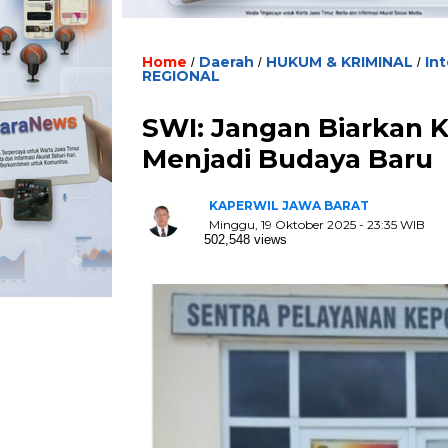
Home
Daerah
HUKUM & KRIMINAL
In
/
/
/
REGIONAL
SWI: Jangan Biarkan K
Menjadi Budaya Baru
KAPERWIL JAWA BARAT
Minggu, 19 Oktober 2025 - 23:35 WIB
502,548 views