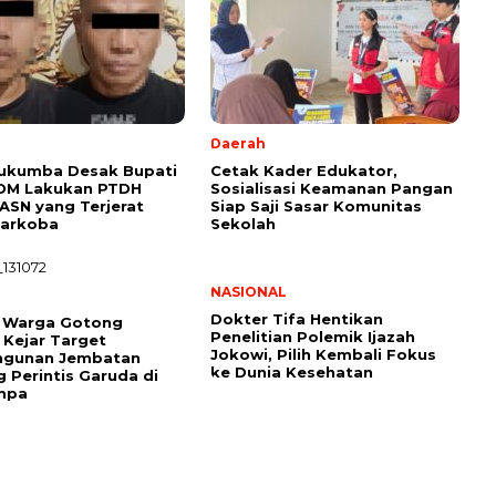
Daerah
lukumba Desak Bupati
Cetak Kader Edukator,
DM Lakukan PTDH
Sosialisasi Keamanan Pangan
SN yang Terjerat
Siap Saji Sasar Komunitas
Narkoba
Sekolah
NASIONAL
Dokter Tifa Hentikan
n Warga Gotong
Penelitian Polemik Ijazah
Kejar Target
Jokowi, Pilih Kembali Fokus
gunan Jembatan
ke Dunia Kesehatan
 Perintis Garuda di
mpa