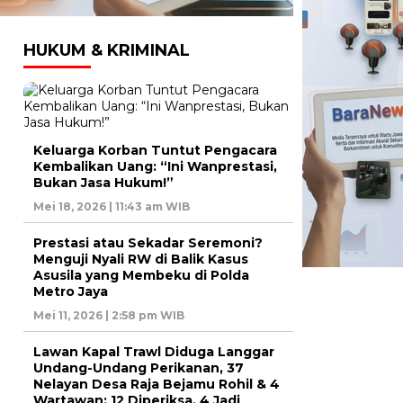
HUKUM & KRIMINAL
Keluarga Korban Tuntut Pengacara
Kembalikan Uang: “Ini Wanprestasi,
Bukan Jasa Hukum!”
Mei 18, 2026 | 11:43 am WIB
Prestasi atau Sekadar Seremoni?
Menguji Nyali RW di Balik Kasus
Asusila yang Membeku di Polda
Metro Jaya
Mei 11, 2026 | 2:58 pm WIB
Lawan Kapal Trawl Diduga Langgar
Undang-Undang Perikanan, 37
Nelayan Desa Raja Bejamu Rohil & 4
Wartawan: 12 Diperiksa, 4 Jadi