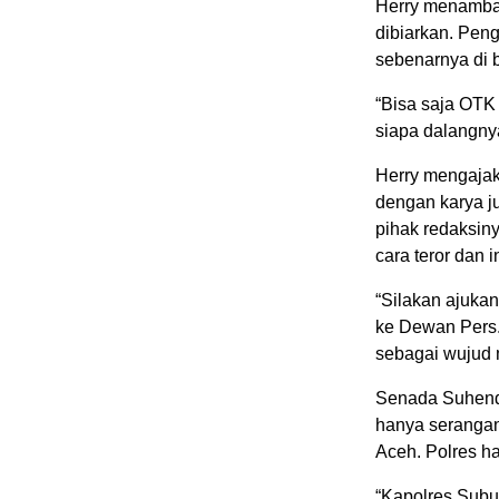
Herry menambah
dibiarkan. Pen
sebenarnya di ba
“Bisa saja OTK
siapa dalangnya 
Herry mengajak
dengan karya j
pihak redaksin
cara teror dan in
“Silakan ajukan
ke Dewan Pers
sebagai wujud
Senada Suhendr
hanya serangan
Aceh. Polres h
“Kapolres Sub