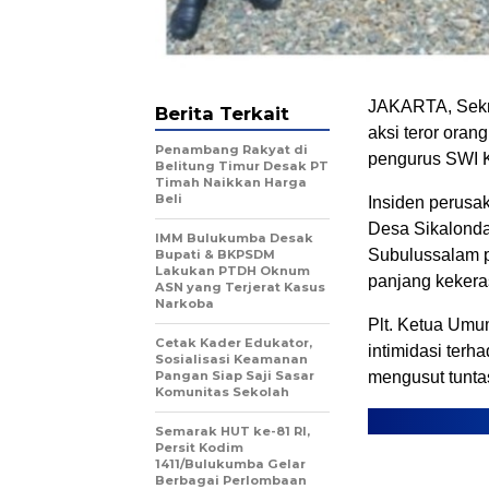
JAKARTA, Sekr
Berita Terkait
aksi teror ora
Penambang Rakyat di
pengurus SWI K
Belitung Timur Desak PT
Timah Naikkan Harga
Beli
Insiden perusa
Desa Sikalonda
IMM Bulukumba Desak
Subulussalam p
Bupati & BKPSDM
Lakukan PTDH Oknum
panjang kekera
ASN yang Terjerat Kasus
Narkoba
Plt. Ketua Umu
Cetak Kader Edukator,
intimidasi ter
Sosialisasi Keamanan
Pangan Siap Saji Sasar
mengusut tuntas
Komunitas Sekolah
Semarak HUT ke-81 RI,
Persit Kodim
1411/Bulukumba Gelar
Berbagai Perlombaan