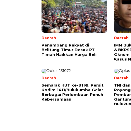
Daerah
Daerah
Penambang Rakyat di
IMM Bu
Belitung Timur Desak PT
& BKPS
Timah Naikkan Harga Beli
Oknum A
Kasus 
Daerah
Daerah
Semarak HUT ke-81 RI, Persit
TNI da
Kodim 1411/Bulukumba Gelar
Royong 
Berbagai Perlombaan Penuh
Pemban
Kebersamaan
Gantung
Buluku