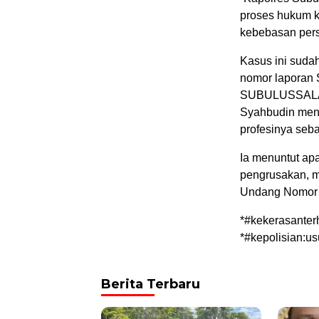
proses hukum k
kebebasan pers
Kasus ini suda
nomor lapora
SUBULUSSALAM
Syahbudin mene
profesinya seb
Ia menuntut ap
pengrusakan, m
Undang Nomor 4
*#kekerasante
*#kepolisian:u
Berita Terbaru