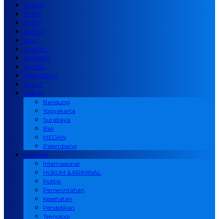
JABAR
JATIM
ACEH
SUMUT
RIAU
SUMSEL
SUMBAR
SULSEL
MAKASSAR
SULUT
Daerah
Bandung
Yogyakarta
Surabaya
Bali
MEDAN
Palembang
LAINNYA
Internasional
HUKUM & KRIMINAL
Politik
Pemerintahan
Kesehatan
Pendidikan
Teknologi