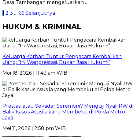
Desa Tambangan mengeluarkan…
Paginasi
1
2
3
…
66
Selanjutnya
pos
HUKUM & KRIMINAL
Keluarga Korban Tuntut Pengacara Kembalikan
Uang: “Ini Wanprestasi, Bukan Jasa Hukum!”
Mei 18, 2026 | 11:43 am WIB
Prestasi atau Sekadar Seremoni? Menguji Nyali RW di
Balik Kasus Asusila yang Membeku di Polda Metro
Jaya
Mei 11, 2026 | 2:58 pm WIB