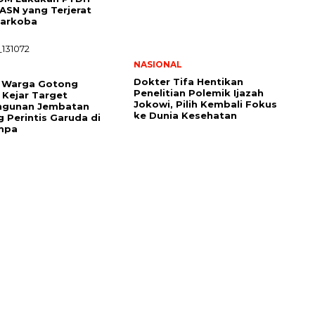
SN yang Terjerat
Narkoba
NASIONAL
Dokter Tifa Hentikan
n Warga Gotong
Penelitian Polemik Ijazah
Kejar Target
Jokowi, Pilih Kembali Fokus
gunan Jembatan
ke Dunia Kesehatan
 Perintis Garuda di
mpa