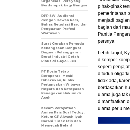
Organisasi Pers yang
Berdampak bagi Bangsa
pihak-pihak ter
pemerintahan b
DPP SWI Audiensi
menjadi bagian 
dengan Dewan Pers,
Bahas Regulasi Baru dan
bagian dari mas
Penguatan Profesi
Wartawan
Panitia Pengar
persnya.
Surat Gerakan Pemuda
Kebangsaan Bongkar
Dugaan Pelanggaran
Lebih lanjut, 
Berat Industri Getah
dikompor-kompo
Pinus di Gayo Lues
seperti penjaj
PT Rosin Tetap
dituduh oligark
Beroperasi Meski
Dibekukan, Publik
tidak ada, kar
Pertanyakan Wibawa
berdasarkan hu
Negara dan Ketegasan
Penegakan Hukum di
ulama juga tak
Aceh
dimanfaatkan o
Kecam Pernyataan
ulama perlu me
Amien Rais Soal Teddy,
Ketum GP Alwashliyah:
Narasi Tidak Etis dan
Memecah Belah!