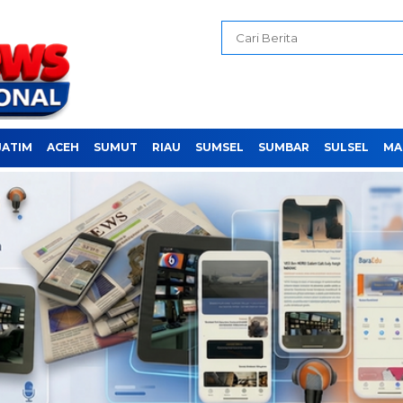
JATIM
ACEH
SUMUT
RIAU
SUMSEL
SUMBAR
SULSEL
MA