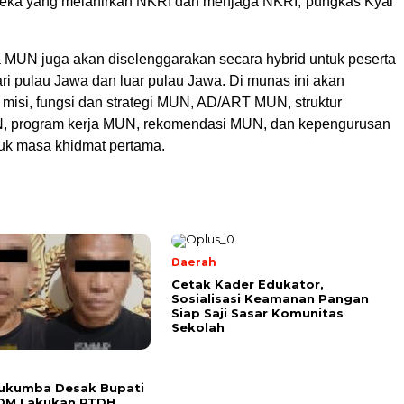
eka yang melahirkan NKRI dan menjaga NKRI,”pungkas Kyai
MUN juga akan diselenggarakan secara hybrid untuk peserta
ri pulau Jawa dan luar pulau Jawa. Di munas ini akan
 , misi, fungsi dan strategi MUN, AD/ART MUN, struktur
N, program kerja MUN, rekomendasi MUN, dan kepengurusan
uk masa khidmat pertama.
Daerah
Cetak Kader Edukator,
Sosialisasi Keamanan Pangan
Siap Saji Sasar Komunitas
Sekolah
lukumba Desak Bupati
DM Lakukan PTDH