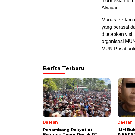
Indonesia merd
Alwiyan.
Munas Pertama 
yang berasal da
ditetapkan visi
organisasi MU
MUN Pusat unt
Berita Terbaru
Daerah
Daerah
Penambang Rakyat di
IMM Bu
Belitung Timur Desak PT
& BKPS