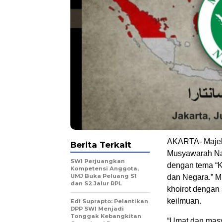
AKARTA- Majel
Berita Terkait
Musyawarah Nas
SWI Perjuangkan
dengan tema “
Kompetensi Anggota,
UMJ Buka Peluang S1
dan Negara.” MU
dan S2 Jalur RPL
khoirot dengan 
keilmuan.
Edi Suprapto: Pelantikan
DPP SWI Menjadi
Tonggak Kebangkitan
“Umat dan masy