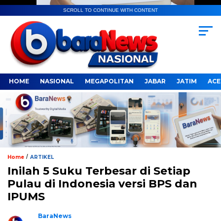
SCROLL TO CONTINUE WITH CONTENT
HOME
NASIONAL
MEGAPOLITAN
JABAR
JATIM
ACE
/
Home
ARTIKEL
Inilah 5 Suku Terbesar di Setiap
Pulau di Indonesia versi BPS dan
IPUMS
BaraNews