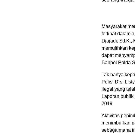
Masyarakat me
terlibat dalam 
Djajadi, S.I.K.
memulihkan kepe
dapat menyampa
Banpol Polda S
Tak hanya kepa
Polisi Drs. Lis
ilegal yang te
Laporan publik 
2019.
Aktivitas peni
menimbulkan pot
sebagaimana in