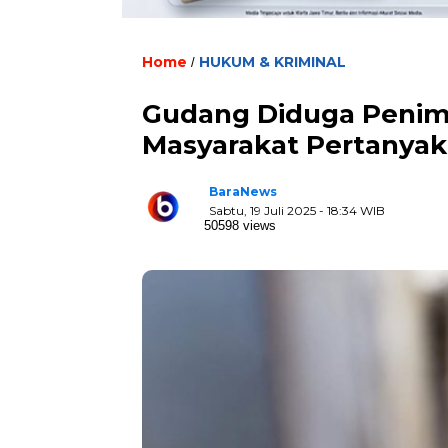
Home
HUKUM & KRIMINAL
/
Gudang Diduga Penimbu
Masyarakat Pertanyak
BaraNews
Sabtu, 19 Juli 2025 - 18:34 WIB
50598 views