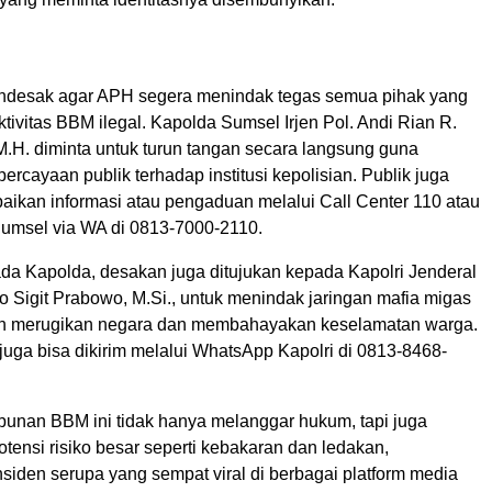
ndesak agar APH segera menindak tegas semua pihak yang
aktivitas BBM ilegal. Kapolda Sumsel Irjen Pol. Andi Rian R.
, M.H. diminta untuk turun tangan secara langsung guna
rcayaan publik terhadap institusi kepolisian. Publik juga
ikan informasi atau pengaduan melalui Call Center 110 atau
umsel via WA di 0813-7000-2110.
da Kapolda, desakan juga ditujukan kepada Kapolri Jenderal
tyo Sigit Prabowo, M.Si., untuk menindak jaringan mafia migas
lah merugikan negara dan membahayakan keselamatan warga.
juga bisa dikirim melalui WhatsApp Kapolri di 0813-8468-
mbunan BBM ini tidak hanya melanggar hukum, tapi juga
ensi risiko besar seperti kebakaran dan ledakan,
siden serupa yang sempat viral di berbagai platform media