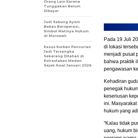
Orang Lain Karena
Tunggakan Belum
Dibayar
Judi Sabung Ayam
Bebas Beroperasi,
Simbol Matinya Hukum
di Morowali
Pada 19 Juli 2
di lokasi terse
Kasus Korban Pencurian
Jadi Tersangka
menjadi pusat 
Sekarang Ditahan di
Polrestabes Medan
bahwa praktik i
Sejak Awal Januari 2026
pengawasan keta
Kehadiran gudan
penegak hukum
keseriusan kep
ini. Masyaraka
hukum yang adi
“Kalau tidak pu
uang, hukum bis
seorang warga 