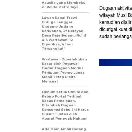
Asusila yang Membeku
di Polda Metro Jaya
Dugaan aktivita
wilayah Musi B
Lawan Kapal Trawl
kemudian dialir
Diduga Langgar
Undang-Undang
dicurigai kuat 
Perikanan, 37 Nelayan
Desa Raja Bejamu Rohil
sudah berlangs
& 4 Wartawan: 12
Diperiksa, 4 Jadi
Tersangka!”
Wartawan Diperlakukan
Kasar oleh Pegawai
Gadai, Dugaan Modus
Penipuan Promo Lunas
Mobil Tetap Disita
Mencuat
Oknum Ketua Umum dan
Kabiro Portal Terlibat
Kasus Pemalsuan,
Ditambah Dugaan
Konsumsi Sabu, Ini Harus
Diusut Tuntas oleh
Aparat Penegak Hukum!
Ada Main Ambil Barang