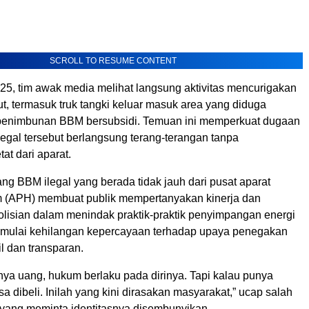
SCROLL TO RESUME CONTENT
025, tim awak media melihat langsung aktivitas mencurigakan
but, termasuk truk tangki keluar masuk area yang diduga
penimbunan BBM bersubsidi. Temuan ini memperkuat dugaan
legal tersebut berlangsung terang-terangan tanpa
t dari aparat.
g BBM ilegal yang berada tidak jauh dari pusat aparat
 (APH) membuat publik mempertanyakan kinerja dan
olisian dalam menindak praktik-praktik penyimpangan energi
t mulai kehilangan kepercayaan terhadap upaya penegakan
l dan transparan.
nya uang, hukum berlaku pada dirinya. Tapi kalau punya
a dibeli. Inilah yang kini dirasakan masyarakat,” ucap salah
yang meminta identitasnya disembunyikan.