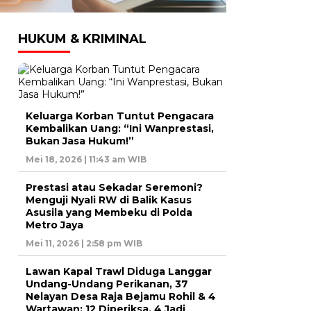
HUKUM & KRIMINAL
Keluarga Korban Tuntut Pengacara
Kembalikan Uang: “Ini Wanprestasi,
Bukan Jasa Hukum!”
Mei 18, 2026 | 11:43 am WIB
Prestasi atau Sekadar Seremoni?
Menguji Nyali RW di Balik Kasus
Asusila yang Membeku di Polda
Metro Jaya
Mei 11, 2026 | 2:58 pm WIB
Lawan Kapal Trawl Diduga Langgar
Undang-Undang Perikanan, 37
Nelayan Desa Raja Bejamu Rohil & 4
Wartawan: 12 Diperiksa, 4 Jadi