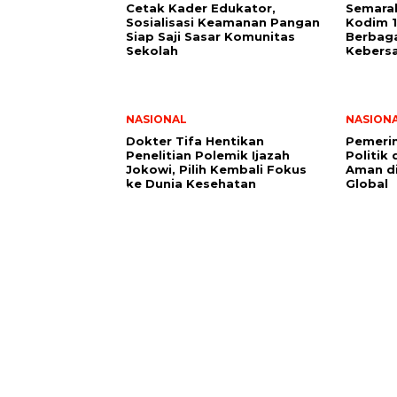
Cetak Kader Edukator,
Semarak
Sosialisasi Keamanan Pangan
Kodim 1
Siap Saji Sasar Komunitas
Berbag
Sekolah
Kebers
NASIONAL
NASION
Dokter Tifa Hentikan
Pemerin
Penelitian Polemik Ijazah
Politik
Jokowi, Pilih Kembali Fokus
Aman d
ke Dunia Kesehatan
Global