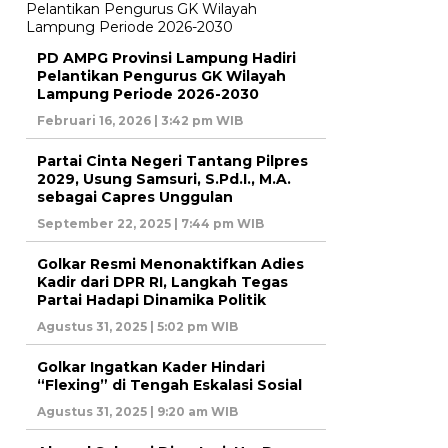
PD AMPG Provinsi Lampung Hadiri
Pelantikan Pengurus GK Wilayah
Lampung Periode 2026-2030
Februari 16, 2026 | 3:42 pm WIB
Partai Cinta Negeri Tantang Pilpres
2029, Usung Samsuri, S.Pd.I., M.A.
sebagai Capres Unggulan
September 22, 2025 | 7:44 pm WIB
Golkar Resmi Menonaktifkan Adies
Kadir dari DPR RI, Langkah Tegas
Partai Hadapi Dinamika Politik
Agustus 31, 2025 | 5:02 pm WIB
Golkar Ingatkan Kader Hindari
“Flexing” di Tengah Eskalasi Sosial
Agustus 31, 2025 | 9:20 am WIB