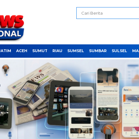
JATIM
ACEH
SUMUT
RIAU
SUMSEL
SUMBAR
SULSEL
MA