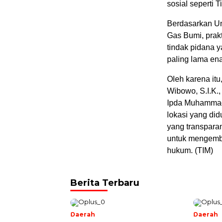
sosial seperti 
Berdasarkan U
Gas Bumi, prak
tindak pidana 
paling lama en
Oleh karena it
Wibowo, S.I.K.
Ipda Muhammad 
lokasi yang di
yang transparan
untuk mengemba
hukum. (TIM)
Berita Terbaru
Daerah
Daerah