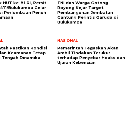
 HUT ke-81 RI, Persit
TNI dan Warga Gotong
411/Bulukumba Gelar
Royong Kejar Target
ai Perlombaan Penuh
Pembangunan Jembatan
amaan
Gantung Perintis Garuda di
Bulukumpa
AL
NASIONAL
tah Pastikan Kondisi
Pemerintah Tegaskan Akan
 dan Keamanan Tetap
Ambil Tindakan Terukur
i Tengah Dinamika
terhadap Penyebar Hoaks dan
Ujaran Kebencian