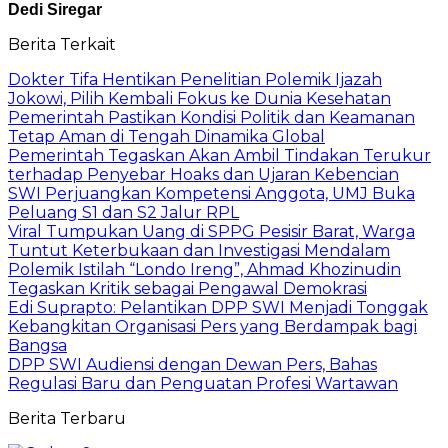
Dedi Siregar
Berita Terkait
Dokter Tifa Hentikan Penelitian Polemik Ijazah
Jokowi, Pilih Kembali Fokus ke Dunia Kesehatan
Pemerintah Pastikan Kondisi Politik dan Keamanan
Tetap Aman di Tengah Dinamika Global
Pemerintah Tegaskan Akan Ambil Tindakan Terukur
terhadap Penyebar Hoaks dan Ujaran Kebencian
SWI Perjuangkan Kompetensi Anggota, UMJ Buka
Peluang S1 dan S2 Jalur RPL
Viral Tumpukan Uang di SPPG Pesisir Barat, Warga
Tuntut Keterbukaan dan Investigasi Mendalam
Polemik Istilah “Londo Ireng”, Ahmad Khozinudin
Tegaskan Kritik sebagai Pengawal Demokrasi
Edi Suprapto: Pelantikan DPP SWI Menjadi Tonggak
Kebangkitan Organisasi Pers yang Berdampak bagi
Bangsa
DPP SWI Audiensi dengan Dewan Pers, Bahas
Regulasi Baru dan Penguatan Profesi Wartawan
Berita Terbaru