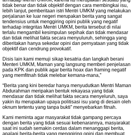
tidak benar dan tidak objektif dengan cara membingkai isu,
lebih lanjut, pemberitaan istri Mentri UMKM yang melakukan
perjalanan ke luar negeri merupakan berita yang sangat
tendensius untuk menggiring opini publik yang negatif
terhadap integritas Mentri UMKM, berita tersebut di nilai
terlalu mengambil kesimpulan sepihak dan tidak mendasar
dan tidak melihat fakta secara menyuluruh, sehingga yang
diberitakan hanya sekedar opini dan pernyataan yang tidak
objektif dan cendrung provokatif.
Disis lain kami memuji sikap kesatria dan langkah berani
Menteri UMKM, Maman yang langsung memberi penjelasan
pada KPK dan publik agar berita hoax dan framing negatif
yang memfitnah tidak melebar kemana-mana,”
“Berita yang kini beredar hanya menyudutkan Mentri Maman
Abdurahman meripakan bentuk rekayasa yang tidak
mendasar dan tidak melihat fakta secara menyeluruh, saya
yakin itu merupakan upaya politisasi isu yang di desain oleh
oknum tertentu yang tanpa bukti” menyebarkan fitnah.
Kami meminta agar masyarakat tidak gampang percaya
dengan berita yang tidak sesuai kebenarannya, masyarakat
saat ini sudah semakin cerdas dalam menanggapi berita,
apalagi berita-berita yang menggiring opini dan membuat