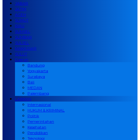
JABAR
JATIM
ACEH
SUMUT
RIAU
SUMSEL
SUMBAR
SULSEL
MAKASSAR
SULUT
Daerah
Bandung
Yogyakarta
Surabaya
Bali
MEDAN
Palembang
LAINNYA
Internasional
HUKUM & KRIMINAL
Politik
Pemerintahan
Kesehatan
Pendidikan
Teknologi