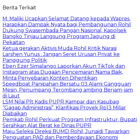
Berita Terkait
M. Maliki Ucapkan Selamat Datang kepada Wapres,
Harapkan Dampak Nyata bagi Pembangunan Rohil
Dukung Swasembada Pangan Nasional, Kapolsek
Bangko Tinjau Langsung Program Jagung di
Pekaitan
Ketua gerakan Aktivis Muda Rohil Kritik Narasi
Larshen Yunus : Jangan Seret Urusan Privat ke
Panggung Politik
Eben Ezer Simalango Laporkan Akun TikTok dan
Instagram atas Dugaan Pencemaran Nama Baik,
Minta Penyebaran Konten Dihentikan
Speedboat Panipahan Bersatu 03 Alami Gangguan
Mesin, Penumpang Terombang ambing Berjam-jam
di Laut
LSM Nilai Plt Kadis PUPR Kampar dan Kasubag
“Gagap Administrasi”, Klarifikasi Proyek Rp13 Miliar
Diabaikan
Pemkab Rohil Perkuat Program Infrastruktur, Bupati
Serahkan Alat Berat ke Dinas PUPR
Maju Seleksi Direksi BUMD Rohil, Junaidi Tawarkan
Penguatan PAD dan Pemberdayaan Ekonomi