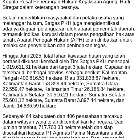
Kepala Pusat Penerangan Hukum Kejaksaan Agung, Harli
Siregar dalam keterangan persnya.
Selain menertibkan masyarakat dan pelaku usaha yang
melanggar hukum, Satgas PKH juga mengidentifikasi
adanya dugaan pelanggaran oleh aparat pemerintah daerah,
termasuk indikasi korupsi dalam proses pengalihan hak atas
tanah. Aparat Penegak Hukum (APH) telah dilibatkan untuk
melakukan penyelidikan dan penindakan tegas.
Hingga Juni 2025, total lahan kawasan hutan yang telah
berhasil dikuasai kembali oleh Tim Satgas PKH mencapai
1.019.611,31 hektare dari target 3 juta hektare. Capaian ini
tersebar di berbagai provinsi sebagai berikut: Kalimantan
Tengah 400.816,53 hektare, Riau 331.838,67 hektare,
Kalimantan Barat 153.359,44 hektare, Sumatra Utara
22.559,47 hektare, Kalimantan Timur 26.185,84 hektare,
Kalimantan Selatan 30.516,21 hektare, Sumatra Selatan
25.601,12 hektare, Sumatra Barat 3.897,44 hektare, dan
Jambi 14.836,59 hektare.
Sebanyak 64 kabupaten dan 406 perusahaan tercakup
dalam wilayah yang telah dikembalikan ke negara. Dari
jumlah tersebut, 717.703,33 hektare telah dan siap
diserahkan kepada PT Agrinas Palma Nusantara untuk