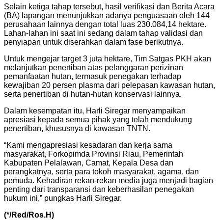
Selain ketiga tahap tersebut, hasil verifikasi dan Berita Acara
(BA) lapangan menunjukkan adanya penguasaan oleh 144
perusahaan lainnya dengan total luas 230.084,14 hektare.
Lahan-lahan ini saat ini sedang dalam tahap validasi dan
penyiapan untuk diserahkan dalam fase berikutnya.
Untuk mengejar target 3 juta hektare, Tim Satgas PKH akan
melanjutkan penertiban atas pelanggaran perizinan
pemanfaatan hutan, termasuk penegakan terhadap
kewajiban 20 persen plasma dari pelepasan kawasan hutan,
serta penertiban di hutan-hutan konservasi lainnya.
Dalam kesempatan itu, Harli Siregar menyampaikan
apresiasi kepada semua pihak yang telah mendukung
penertiban, khususnya di kawasan TNTN.
“Kami mengapresiasi kesadaran dan kerja sama
masyarakat, Forkopimda Provinsi Riau, Pemerintah
Kabupaten Pelalawan, Camat, Kepala Desa dan
perangkatnya, serta para tokoh masyarakat, agama, dan
pemuda. Kehadiran rekan-rekan media juga menjadi bagian
penting dari transparansi dan keberhasilan penegakan
hukum ini,” pungkas Harli Siregar.
(*/Red/Ros.H)