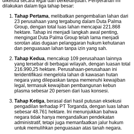
dikelola secara legal dan berkelanjutan. Penyerahan ini
dilakukan dalam tiga tahap besar:
Tahap Pertama
, melibatkan pengembalian lahan dari
23 perusahaan yang tergabung dalam Duta Palma
Group, dengan total luas lahan mencapai 221.868
hektare. Tahap ini menjadi langkah awal penting,
mengingat Duta Palma Group telah lama menjadi
sorotan atas dugaan pelanggaran hukum kehutanan
dan penguasaan lahan tanpa izin yang sah.
Tahap Kedua
, mencakup 109 perusahaan lainnya
yang tersebar di berbagai wilayah, dengan luasan total
216.990,25 hektare. Perusahaan-perusahaan ini
teridentifikasi mengelola lahan di kawasan hutan
negara yang dilepaskan tanpa memenuhi kewajiban
legal, termasuk kewajiban pembangunan kebun
plasma sebesar 20 persen dari luas konsesi.
Tahap Ketiga
, berasal dari hasil putusan eksekusi
pengadilan terhadap PT Torganda, dengan luas lahan
sebesar 48.761 hektare. Ini menunjukkan bahwa
negara tidak hanya mengandalkan pendekatan
administratif, tetapi juga memanfaatkan jalur hukum
untuk memulihkan penguasaan atas tanah negara.