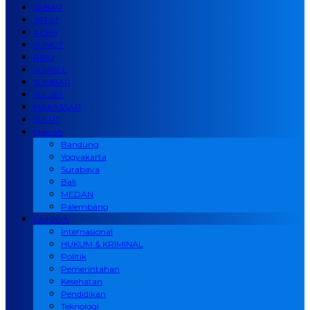
JABAR
JATIM
ACEH
SUMUT
RIAU
SUMSEL
SUMBAR
SULSEL
MAKASSAR
SULUT
Daerah
Bandung
Yogyakarta
Surabaya
Bali
MEDAN
Palembang
LAINNYA
Internasional
HUKUM & KRIMINAL
Politik
Pemerintahan
Kesehatan
Pendidikan
Teknologi