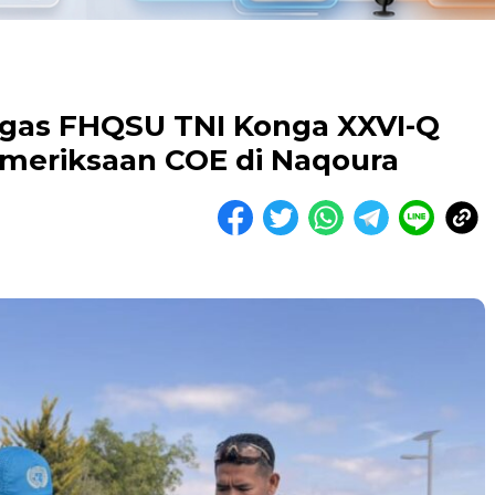
tgas FHQSU TNI Konga XXVI-Q
meriksaan COE di Naqoura