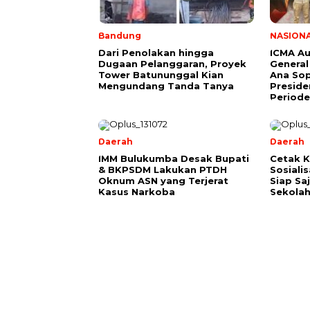
Bandung
NASION
Dari Penolakan hingga
ICMA Au
Dugaan Pelanggaran, Proyek
General
Tower Batununggal Kian
Ana Sop
Mengundang Tanda Tanya
Preside
Period
Daerah
Daerah
IMM Bulukumba Desak Bupati
Cetak K
& BKPSDM Lakukan PTDH
Sosiali
Oknum ASN yang Terjerat
Siap Sa
Kasus Narkoba
Sekola