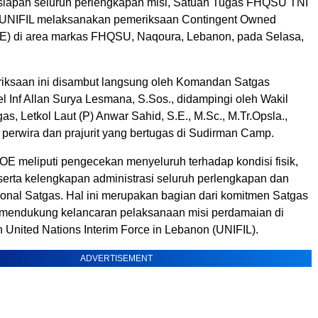
iapan seluruh perlengkapan misi, Satuan Tugas FHQSU TNI
UNIFIL melaksanakan pemeriksaan Contingent Owned
) di area markas FHQSU, Naqoura, Lebanon, pada Selasa,
iksaan ini disambut langsung oleh Komandan Satgas
 Inf Allan Surya Lesmana, S.Sos., didampingi oleh Wakil
, Letkol Laut (P) Anwar Sahid, S.E., M.Sc., M.Tr.Opsla.,
 perwira dan prajurit yang bertugas di Sudirman Camp.
E meliputi pengecekan menyeluruh terhadap kondisi fisik,
 serta kelengkapan administrasi seluruh perlengkapan dan
sional Satgas. Hal ini merupakan bagian dari komitmen Satgas
endukung kelancaran pelaksanaan misi perdamaian di
United Nations Interim Force in Lebanon (UNIFIL).
ADVERTISEMENT