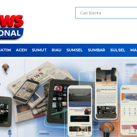
JATIM
ACEH
SUMUT
RIAU
SUMSEL
SUMBAR
SULSEL
MA