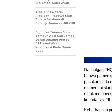
Diplomasi Sang Ayah
Tiba di New York,
Presiden Prabowo Siap
Pidato Perdana di
Sidang Umum ke-80 PBB
Suporter Timnas Siap
Tempuh Aksi Cap Jempol
Darah Dukung Protes
PSSI soal Wasit
Kualifikasi Piala Dunia
2026
Dansatgas FHQS
bahwa pemeriks
pasukan serta 
memenuhi standa
untuk memperku
kepada UNIFIL
Keberhasilan p