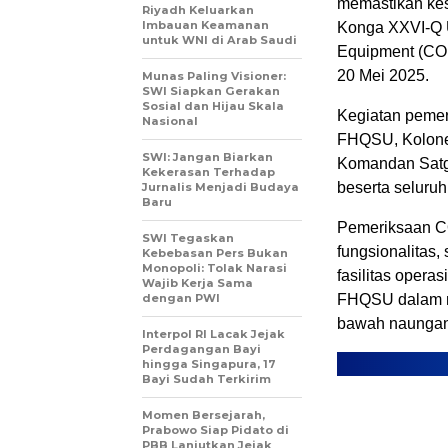
memastikan kes
Riyadh Keluarkan
Imbauan Keamanan
Konga XXVI-Q 
untuk WNI di Arab Saudi
Equipment (COE
20 Mei 2025.
Munas Paling Visioner:
SWI Siapkan Gerakan
Sosial dan Hijau Skala
Kegiatan pemer
Nasional
FHQSU, Kolonel
SWI: Jangan Biarkan
Komandan Satgas
Kekerasan Terhadap
beserta seluruh
Jurnalis Menjadi Budaya
Baru
Pemeriksaan CO
SWI Tegaskan
fungsionalitas,
Kebebasan Pers Bukan
Monopoli: Tolak Narasi
fasilitas opera
Wajib Kerja Sama
dengan PWI
FHQSU dalam m
bawah naungan 
Interpol RI Lacak Jejak
Perdagangan Bayi
hingga Singapura, 17
Bayi Sudah Terkirim
Momen Bersejarah,
Prabowo Siap Pidato di
PBB Lanjutkan Jejak