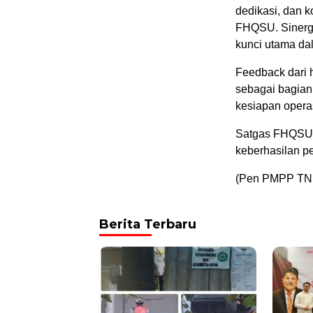
dedikasi, dan k
FHQSU. Sinergi 
kunci utama da
Feedback dari h
sebagai bagian
kesiapan opera
Satgas FHQSU 
keberhasilan p
(Pen PMPP TNI
Berita Terbaru