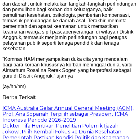
dan daerah, untuk melakukan langkah-langkah perlindungan
dan pemulihan bagi korban dan keluarganya, baik
pemulihan kesehatan, psikologis, pemberian kompensasi,
termasuk pemulangan ke daerah asal. Terakhir, meminta
pemerintah dan aparat keamanan untuk memastikan
keamanan warga sipil pascapenyerangan di wilayah Distrik
Anggruk, termasuk menjamin perlindungan bagi petugas
pelayanan publik seperti tenaga pendidik dan tenaga
kesehatan.
“Komnas HAM menyampaikan duka cita yang mendalam
bagi para korban khususnya korban meninggal dunia, yaitu
Almarhum Rosalina Rerek Sogen yang berprofesi sebagai
guru di Distrik Anggruk,” ujarnya
(ay/hn/nm)
Berita Terkait
ICMA Australia Gelar Annual General Meeting (AGM),
Prof. Ana Sopanah Terpilih sebagai President ICMA
Indonesia Periode 2026–2029
Dokter Tifa Hentikan Penelitian Polemik Ijazah
Jokowi, Pilih Kembali Fokus ke Dunia Kesehatan
Pemerintah Pastikan Kondisi Politik dan Keamanan