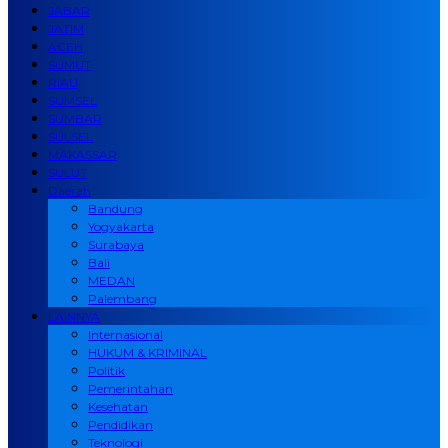
JABAR
JATIM
ACEH
SUMUT
RIAU
SUMSEL
SUMBAR
SULSEL
MAKASSAR
SULUT
Daerah
Bandung
Yogyakarta
Surabaya
Bali
MEDAN
Palembang
LAINNYA
Internasional
HUKUM & KRIMINAL
Politik
Pemerintahan
Kesehatan
Pendidikan
Teknologi