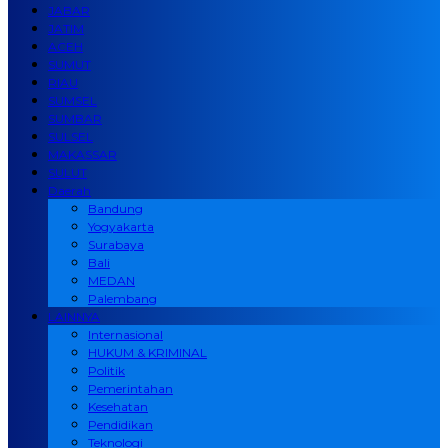
JABAR
JATIM
ACEH
SUMUT
RIAU
SUMSEL
SUMBAR
SULSEL
MAKASSAR
SULUT
Daerah
Bandung
Yogyakarta
Surabaya
Bali
MEDAN
Palembang
LAINNYA
Internasional
HUKUM & KRIMINAL
Politik
Pemerintahan
Kesehatan
Pendidikan
Teknologi