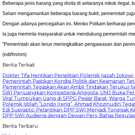
Beberapa jenis barang yang disita di antaranya rokok ilegal, 
Selain mengamankan beberapa barang bukti, pemerintah juga 
Dengan adanya pencegahan ini, Menko Polkam berharap pereda
Ia juga meminta masyarakat untuk mendukung pemerintah me
“Pemerintah akan terus meningkatkan pengawasan dan penind
(ndt/hn/nm)
Berita Terkait
Dokter Tifa Hentikan Penelitian Polemik Ijazah Jokowi
Pemerintah Pastikan Kondisi Politik dan Keamanan Te
Pemerintah Tegaskan Akan Ambil Tindakan Terukur t
SWI Perjuangkan Kompetensi Anggota, UMJ Buka Pelu
Viral Tumpukan Uang di SPPG Pesisir Barat, Warga Tu
Polemik Istilah “Londo Ireng”, Ahmad Khozinudin Tega
Edi Suprapto: Pelantikan DPP SWI Menjadi Tonggak K
DPP SWI Audiensi dengan Dewan Pers, Bahas Regulas
Berita Terbaru