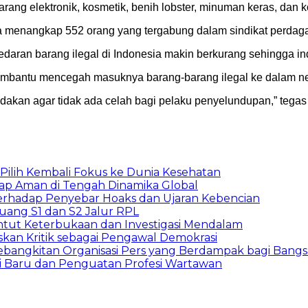
barang elektronik, kosmetik, benih lobster, minuman keras, dan 
menangkap 552 orang yang tergabung dalam sindikat perdagang
ran barang ilegal di Indonesia makin berkurang sehingga ind
mbantu mencegah masuknya barang-barang ilegal ke dalam ne
akan agar tidak ada celah bagi pelaku penyelundupan,” tega
, Pilih Kembali Fokus ke Dunia Kesehatan
tap Aman di Tengah Dinamika Global
erhadap Penyebar Hoaks dan Ujaran Kebencian
ang S1 dan S2 Jalur RPL
ntut Keterbukaan dan Investigasi Mendalam
skan Kritik sebagai Pengawal Demokrasi
ebangkitan Organisasi Pers yang Berdampak bagi Bangs
i Baru dan Penguatan Profesi Wartawan