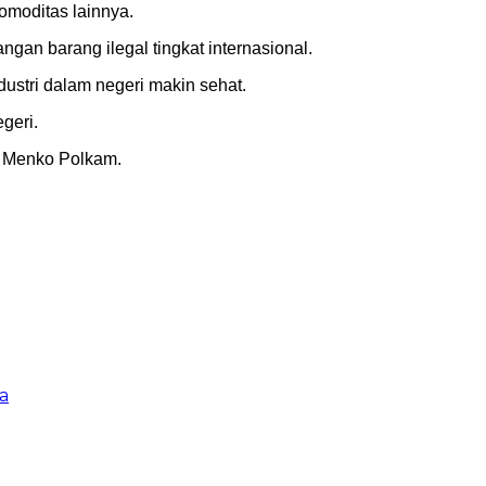
komoditas lainnya.
an barang ilegal tingkat internasional.
ustri dalam negeri makin sehat.
geri.
s Menko Polkam.
a