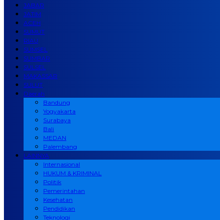
JABAR
JATIM
ACEH
SUMUT
RIAU
SUMSEL
SUMBAR
SULSEL
MAKASSAR
SULUT
Daerah
Bandung
Yogyakarta
Surabaya
Bali
MEDAN
Palembang
LAINNYA
Internasional
HUKUM & KRIMINAL
Politik
Pemerintahan
Kesehatan
Pendidikan
Teknologi