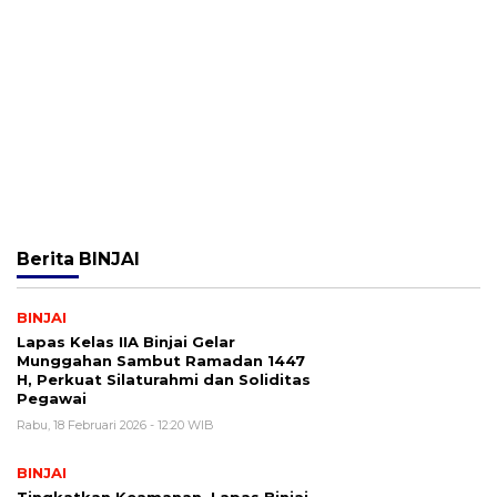
Berita
BINJAI
BINJAI
Lapas Kelas IIA Binjai Gelar
Munggahan Sambut Ramadan 1447
H, Perkuat Silaturahmi dan Soliditas
Pegawai
Rabu, 18 Februari 2026 - 12:20 WIB
BINJAI
Tingkatkan Keamanan, Lapas Binjai