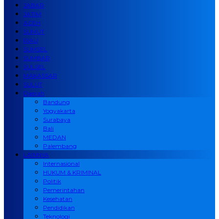
JABAR
JATIM
ACEH
SUMUT
RIAU
SUMSEL
SUMBAR
SULSEL
MAKASSAR
SULUT
Daerah
Bandung
Yogyakarta
Surabaya
Bali
MEDAN
Palembang
LAINNYA
Internasional
HUKUM & KRIMINAL
Politik
Pemerintahan
Kesehatan
Pendidikan
Teknologi