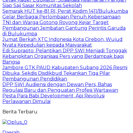
Siap Saji Sasar Komunitas Sekolah
Semarak HUT ke-81 RI, Persit Kodim 1411/Bulukumba
Gelar Berbagai Perlombaan Penuh Kebersamaan
TNI dan Warga Gotong Royong Kejar Target
Pembangunan Jembatan Gantung Perintis Garuda
di Bulukumpa
Jumat Berkah XTC Indonesia Kota Cirebon, Wujud
Nyata Kepedulian kepada Masyarakat
Edi Suprapto: Pelantikan DPP SWI Menjadi Tonggak
Kebangkitan Organisasi Pers yang Berdampak bagi
Bangsa
Jambore GTK PAUD Kabupaten Subang 2026 Resmi
Dibuka, Sekdis Disdikbud Tekankan Tiga Pilar
Pembangunan Pendidikan
DPP SWI Audiensi dengan Dewan Pers, Bahas
Regulasi Baru dan Penguatan Profesi Wartawan
Pesta Para Babi Development, Api Revolusi
Perlawanan Dimulai
Berita Terbaru
Daerah