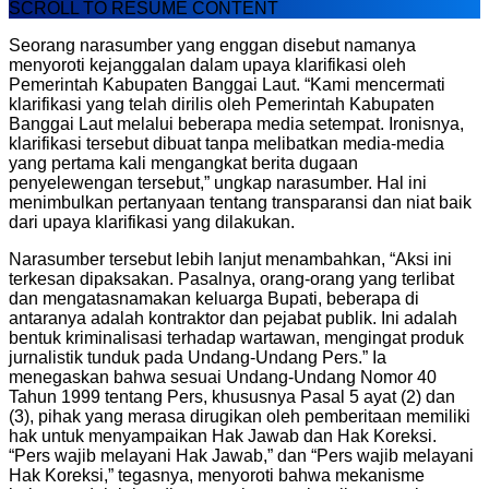
SCROLL TO RESUME CONTENT
Seorang narasumber yang enggan disebut namanya
menyoroti kejanggalan dalam upaya klarifikasi oleh
Pemerintah Kabupaten Banggai Laut. “Kami mencermati
klarifikasi yang telah dirilis oleh Pemerintah Kabupaten
Banggai Laut melalui beberapa media setempat. Ironisnya,
klarifikasi tersebut dibuat tanpa melibatkan media-media
yang pertama kali mengangkat berita dugaan
penyelewengan tersebut,” ungkap narasumber. Hal ini
menimbulkan pertanyaan tentang transparansi dan niat baik
dari upaya klarifikasi yang dilakukan.
Narasumber tersebut lebih lanjut menambahkan, “Aksi ini
terkesan dipaksakan. Pasalnya, orang-orang yang terlibat
dan mengatasnamakan keluarga Bupati, beberapa di
antaranya adalah kontraktor dan pejabat publik. Ini adalah
bentuk kriminalisasi terhadap wartawan, mengingat produk
jurnalistik tunduk pada Undang-Undang Pers.” Ia
menegaskan bahwa sesuai Undang-Undang Nomor 40
Tahun 1999 tentang Pers, khususnya Pasal 5 ayat (2) dan
(3), pihak yang merasa dirugikan oleh pemberitaan memiliki
hak untuk menyampaikan Hak Jawab dan Hak Koreksi.
“Pers wajib melayani Hak Jawab,” dan “Pers wajib melayani
Hak Koreksi,” tegasnya, menyoroti bahwa mekanisme