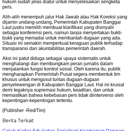
hukum sudah jelas diatur untuk menyelesaikan sengketa
pers.
Alih-alih menempuh jalur Hak Jawab atau Hak Koreksi yang
dijamin undang-undang, Pemerintah Kabupaten Banggai
Laut justru memilih membuat klarifikasi yang disinyalir
sebagai konferensi pers, namun tanpa menyertakan bukti-
bukti yang memadai untuk membantah dugaan yang ada.
Situasi ini semakin memperkuat keraguan publik terhadap
transparansi dan akuntabilitas pemerintah daerah.
Aksi ini patut diduga sebagai upaya sistematis untuk
menghalangi dan membungkam peran jurnalis dalam
menjalankan fungsi kontrol sosial. Oleh karena itu, publik
mengharapkan Pemerintah Pusat segera membentuk tim
khusus untuk mengusut tuntas dugaan-dugaan
penyelewengan di Kabupaten Banggai Laut. Hal ini krusial
demi tegaknya supremasi hukum, keadilan, dan untuk
memastikan bahwa kebebasan pers tidak diintervensi oleh
kepentingan-kepentingan tertentu.
(Publisher -Red/Tim)
Berita Terkait
Cetak Kader Edukator, Sosialisasi Keamanan Pangan