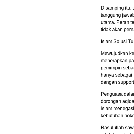
Disamping itu,
tanggung jawab
utama. Peran t
tidak akan per
Islam Solusi Tu
Mewujudkan ke
menerapkan par
pemimpin sebag
hanya sebagai 
dengan suppor
Penguasa dalam
dorongan aqidah
islam menegas
kebutuhan pokok
Rasulullah saw