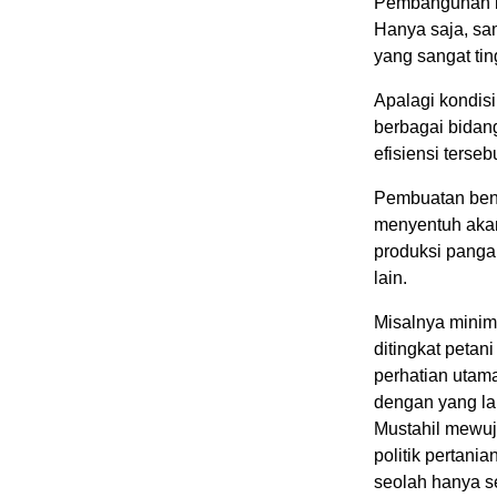
Pembangunan be
Hanya saja, sa
yang sangat ti
Apalagi kondis
berbagai bidang
efisiensi tersebu
Pembuatan bend
menyentuh akar
produksi pangan
lain.
Misalnya minim
ditingkat petan
perhatian utam
dengan yang la
Mustahil mewuj
politik pertani
seolah hanya se