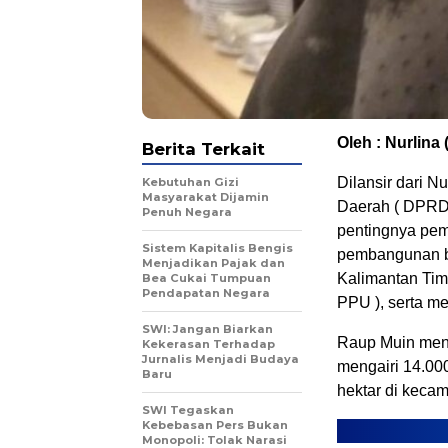
Oleh : Nurlina 
Berita Terkait
Dilansir dari 
Kebutuhan Gizi
Masyarakat Dijamin
Daerah ( DPRD
Penuh Negara
pentingnya pe
Sistem Kapitalis Bengis
pembangunan b
Menjadikan Pajak dan
Kalimantan Tim
Bea Cukai Tumpuan
Pendapatan Negara
PPU ), serta m
SWI: Jangan Biarkan
Raup Muin menj
Kekerasan Terhadap
Jurnalis Menjadi Budaya
mengairi 14.00
Baru
hektar di keca
SWI Tegaskan
Kebebasan Pers Bukan
Monopoli: Tolak Narasi