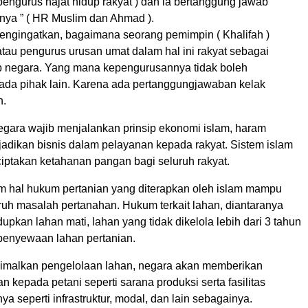
 pengurus hajat hidup rakyat ) dan ia bertanggung jawab
tnya ” ( HR Muslim dan Ahmad ).
mengingatkan, bagaimana seorang pemimpin ( Khalifah )
atau pengurus urusan umat dalam hal ini rakyat sebagai
 negara. Yang mana kepengurusannya tidak boleh
ada pihak lain. Karena ada pertanggungjawaban kelak
h.
negara wajib menjalankan prinsip ekonomi islam, haram
dikan bisnis dalam pelayanan kepada rakyat. Sistem islam
iptakan ketahanan pangan bagi seluruh rakyat.
m hal hukum pertanian yang diterapkan oleh islam mampu
ruh masalah pertanahan. Hukum terkait lahan, diantaranya
pkan lahan mati, lahan yang tidak dikelola lebih dari 3 tahun
 penyewaan lahan pertanian.
malkan pengelolaan lahan, negara akan memberikan
n kepada petani seperti sarana produksi serta fasilitas
ya seperti infrastruktur, modal, dan lain sebagainya.