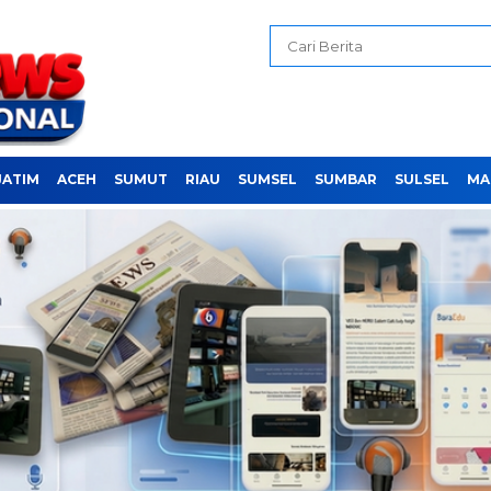
JATIM
ACEH
SUMUT
RIAU
SUMSEL
SUMBAR
SULSEL
MA