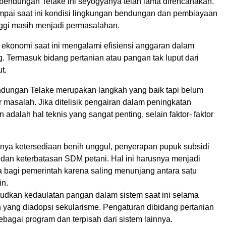
ndungan Telake ini seyogyanya telah lama direncanakan.
mpai saat ini kondisi lingkungan bendungan dan pembiayaan
nggi masih menjadi permasalahan.
i ekonomi saat ini mengalami efisiensi anggaran dalam
. Termasuk bidang pertanian atau pangan tak luput dari
t.
ungan Telake merupakan langkah yang baik tapi belum
 masalah. Jika ditelisik pengairan dalam peningkatan
 adalah hal teknis yang sangat penting, selain faktor- faktor
nya ketersediaan benih unggul, penyerapan pupuk subsidi
i dan keterbatasan SDM petani. Hal ini harusnya menjadi
a bagi pemerintah karena saling menunjang antara satu
in.
udkan kedaulatan pangan dalam sistem saat ini selama
an yang diadopsi sekularisme. Pengaturan dibidang pertanian
bagai program dan terpisah dari sistem lainnya.