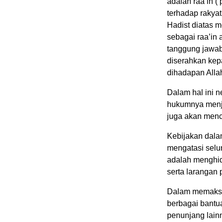
adalah raa’in (
terhadap rakya
Hadist diatas 
sebagai raa’in 
tanggung jawab
diserahkan kep
dihadapan Alla
Dalam hal ini 
hukumnya menja
juga akan menc
Kebijakan dala
mengatasi selu
adalah menghidu
serta larangan
Dalam memaksi
berbagai bantua
penunjang lainn