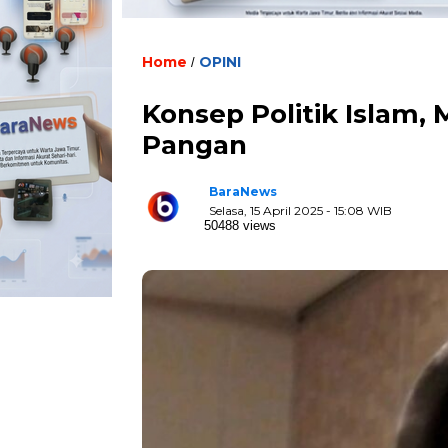
Home
OPINI
/
Konsep Politik Isla
Pangan
BaraNews
Selasa, 15 April 2025 - 15:08 WIB
50488 views