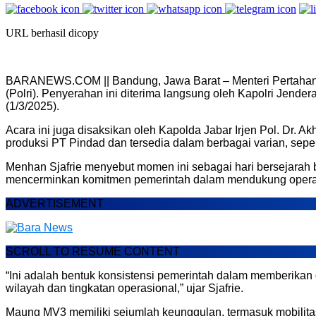
URL berhasil dicopy
BARANEWS.COM || Bandung, Jawa Barat – Menteri Pertahanan
(Polri). Penyerahan ini diterima langsung oleh Kapolri Jend
(1/3/2025).
Acara ini juga disaksikan oleh Kapolda Jabar Irjen Pol. Dr.
produksi PT Pindad dan tersedia dalam berbagai varian, sepe
Menhan Sjafrie menyebut momen ini sebagai hari bersejarah ba
mencerminkan komitmen pemerintah dalam mendukung opera
ADVERTISEMENT
SCROLL TO RESUME CONTENT
“Ini adalah bentuk konsistensi pemerintah dalam memberikan
wilayah dan tingkatan operasional,” ujar Sjafrie.
Maung MV3 memiliki sejumlah keunggulan, termasuk mobilita