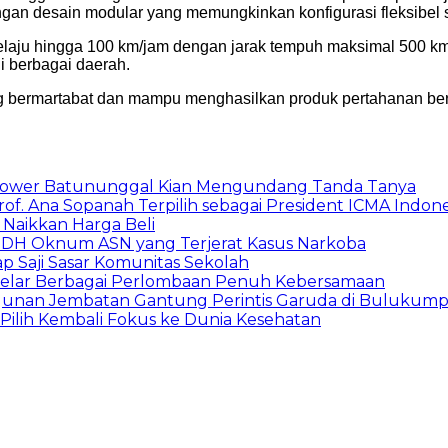
gan desain modular yang memungkinkan konfigurasi fleksibel 
aju hingga 100 km/jam dengan jarak tempuh maksimal 500 km. 
di berbagai daerah.
bermartabat dan mampu menghasilkan produk pertahanan berkual
 Tower Batununggal Kian Mengundang Tanda Tanya
rof. Ana Sopanah Terpilih sebagai President ICMA Indon
Naikkan Harga Beli
DH Oknum ASN yang Terjerat Kasus Narkoba
p Saji Sasar Komunitas Sekolah
 Gelar Berbagai Perlombaan Penuh Kebersamaan
unan Jembatan Gantung Perintis Garuda di Bulukum
, Pilih Kembali Fokus ke Dunia Kesehatan