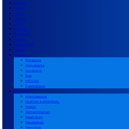
JABAR
JATIM
ACEH
SUMUT
RIAU
SUMSEL
SUMBAR
SULSEL
MAKASSAR
SULUT
Daerah
Bandung
Yogyakarta
Surabaya
Bali
MEDAN
Palembang
LAINNYA
Internasional
HUKUM & KRIMINAL
Politik
Pemerintahan
Kesehatan
Pendidikan
Teknologi