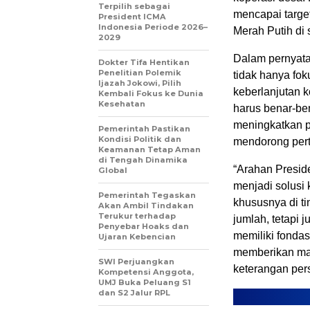
Terpilih sebagai
mencapai targe
President ICMA
Indonesia Periode 2026–
Merah Putih di 
2029
Dalam pernyata
Dokter Tifa Hentikan
Penelitian Polemik
tidak hanya fok
Ijazah Jokowi, Pilih
keberlanjutan 
Kembali Fokus ke Dunia
Kesehatan
harus benar-be
meningkatkan p
Pemerintah Pastikan
Kondisi Politik dan
mendorong pert
Keamanan Tetap Aman
di Tengah Dinamika
“Arahan Presid
Global
menjadi solusi
Pemerintah Tegaskan
khususnya di ti
Akan Ambil Tindakan
Terukur terhadap
jumlah, tetapi 
Penyebar Hoaks dan
memiliki fonda
Ujaran Kebencian
memberikan man
SWI Perjuangkan
keterangan pers
Kompetensi Anggota,
UMJ Buka Peluang S1
dan S2 Jalur RPL