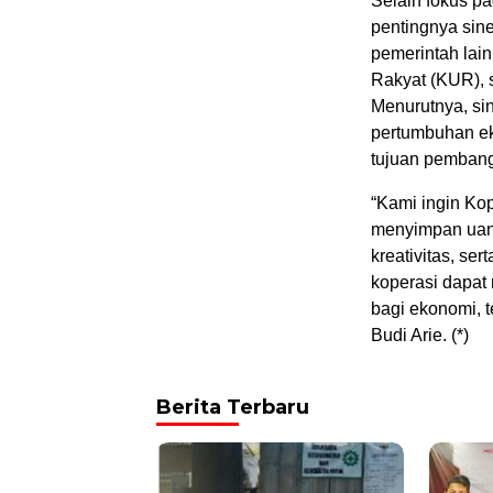
Selain fokus pa
pentingnya sin
pemerintah lai
Rakyat (KUR), 
Menurutnya, sin
pertumbuhan e
tujuan pembang
“Kami ingin Ko
menyimpan uang
kreativitas, se
koperasi dapat 
bagi ekonomi, t
Budi Arie. (*)
Berita Terbaru