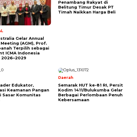
Penambang Rakyat di
Belitung Timur Desak PT
Timah Naikkan Harga Beli
AL
stralia Gelar Annual
 Meeting (AGM), Prof.
anah Terpilih sebagai
nt ICMA Indonesia
e 2026–2029
Daerah
ader Edukator,
Semarak HUT ke-81 RI, Persit
sasi Keamanan Pangan
Kodim 1411/Bulukumba Gelar
ji Sasar Komunitas
Berbagai Perlombaan Penuh
h
Kebersamaan