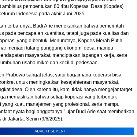
t ambisius pembentukan 80 ribu Koperasi Desa (Kopdes)
seluruh Indonesia pada akhir Juni 2025.
an terbarunya, Budi Arie menekankan bahwa pemerintah
us pada pencapaian kuantitas, tetapi juga pada kualitas dan
koperasi yang dibentuk. Menurutnya, Kopdes Merah Putih
nar menjadi tulang punggung ekonomi desa, mampu
endapatan masyarakat, menciptakan lapangan kerja, serta
umbuhan usaha mikro dan kecil di pedesaan.
en Prabowo sangat jelas, yaitu bagaimana koperasi bisa
 konkret untuk meningkatkan kesejahteraan masyarakat,
ngkat desa. Oleh karena itu, kami tidak hanya mengejar target
juga memastikan bahwa setiap koperasi yang terbentuk
si yang kuat, manajemen yang profesional, serta mampu
faat nyata bagi anggotanya,” ujar Budi Arie saat memberikan
 di Jakarta, Senin (9/6/2025).
ADVERTISEMENT