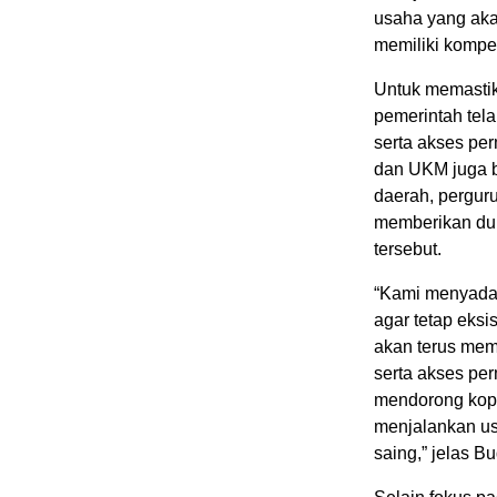
usaha yang aka
memiliki kompet
Untuk memastik
pemerintah tel
serta akses per
dan UKM juga b
daerah, pergur
memberikan duk
tersebut.
“Kami menyadar
agar tetap eksi
akan terus mem
serta akses pe
mendorong kope
menjalankan us
saing,” jelas Bu