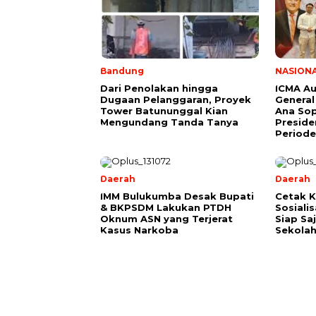
Bandung
NASION
Dari Penolakan hingga
ICMA Au
Dugaan Pelanggaran, Proyek
General
Tower Batununggal Kian
Ana Sop
Mengundang Tanda Tanya
Preside
Period
Daerah
Daerah
IMM Bulukumba Desak Bupati
Cetak K
& BKPSDM Lakukan PTDH
Sosiali
Oknum ASN yang Terjerat
Siap Sa
Kasus Narkoba
Sekola