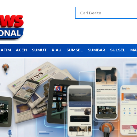
JATIM
ACEH
SUMUT
RIAU
SUMSEL
SUMBAR
SULSEL
MA