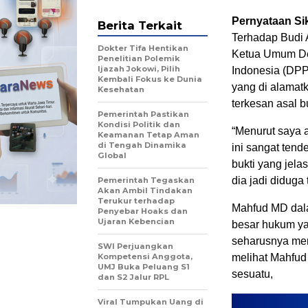
Pernyataan Sik
Berita Terkait
Terhadap Budi A
Dokter Tifa Hentikan
Ketua Umum De
Penelitian Polemik
Ijazah Jokowi, Pilih
Indonesia (DPP
Kembali Fokus ke Dunia
yang di alamatk
Kesehatan
terkesan asal b
Pemerintah Pastikan
Kondisi Politik dan
“Menurut saya 
Keamanan Tetap Aman
di Tengah Dinamika
ini sangat tende
Global
bukti yang jela
dia jadi didug
Pemerintah Tegaskan
Akan Ambil Tindakan
Terukur terhadap
Mahfud MD dala
Penyebar Hoaks dan
Ujaran Kebencian
besar hukum y
seharusnya me
SWI Perjuangkan
Kompetensi Anggota,
melihat Mahfu
UMJ Buka Peluang S1
sesuatu,
dan S2 Jalur RPL
Viral Tumpukan Uang di