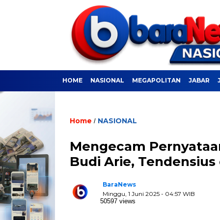
HOME
NASIONAL
MEGAPOLITAN
JABAR
Home
NASIONAL
/
Mengecam Pernyataan
Budi Arie, Tendensius
BaraNews
Minggu, 1 Juni 2025 - 04:57 WIB
50597 views