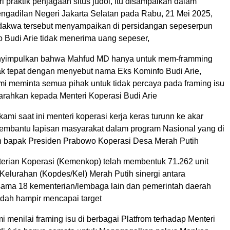
i praktik penjagaan situs judol, itu disampaikan dalam
ngadilan Negeri Jakarta Selatan pada Rabu, 21 Mei 2025,
rdakwa tersebut menyampaikan di persidangan sepeserpun
 Budi Arie tidak menerima uang sepeser,
nyimpulkan bahwa Mahfud MD hanya untuk mem-framming
dak tepat dengan menyebut nama Eks Kominfo Budi Arie,
ami meminta semua pihak untuk tidak percaya pada framing isu
 arahkan kepada Menteri Koperasi Budi Arie
kami saat ini menteri koperasi kerja keras turunn ke akar
embantu lapisan masyarakat dalam program Nasional yang di
 bapak Presiden Prabowo Koperasi Desa Merah Putih
terian Koperasi (Kemenkop) telah membentuk 71.262 unit
Kelurahan (Kopdes/Kel) Merah Putih sinergi antara
ma 18 kementerian/lembaga lain dan pemerintah daerah
udah hampir mencapai target
ami menilai framing isu di berbagai Platfrom terhadap Menteri