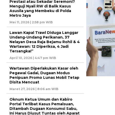
Prestasi atau Sekadar Seremoni?
Menguji Nyali RW di Balik Kasus
Asusila yang Membeku di Polda
Metro Jaya
Mei 11, 2026 | 2:58 pm WIB
Lawan Kapal Trawl Diduga Langgar
Undang-Undang Perikanan, 37
Nelayan Desa Raja Bejamu Rohil & 4
Wartawan: 12 Diperiksa, 4 Jadi
Tersangka!”
April 10, 2026 | 4:47 pm WIB
Wartawan Diperlakukan Kasar oleh
Pegawai Gadai, Dugaan Modus
Penipuan Promo Lunas Mobil Tetap
Disita Mencuat
Maret 27, 2026 | 8:06 am WIB
Oknum Ketua Umum dan Kabiro
Portal Terlibat Kasus Pemalsuan,
Ditambah Dugaan Konsumsi Sabu,
Ini Harus Diusut Tuntas oleh Aparat