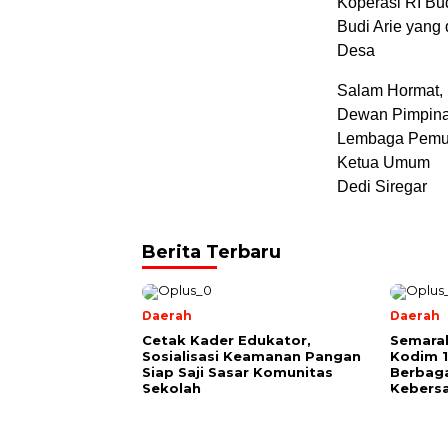
Koperasi RI Bu
Budi Arie yang
Desa
Salam Hormat,
Dewan Pimpina
Lembaga Pemud
Ketua Umum
Dedi Siregar
Berita Terbaru
Daerah
Daerah
Cetak Kader Edukator,
Semarak
Sosialisasi Keamanan Pangan
Kodim 1
Siap Saji Sasar Komunitas
Berbag
Sekolah
Kebers