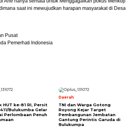
di Arie hanya semata untuk Menggagalkan pokus Menkop
 dimana saat ini mewujudkan harapan masyarakat di Desa
n Pusat
a Pemerhati Indonesia
Daerah
 HUT ke-81 RI, Persit
TNI dan Warga Gotong
411/Bulukumba Gelar
Royong Kejar Target
ai Perlombaan Penuh
Pembangunan Jembatan
amaan
Gantung Perintis Garuda di
Bulukumpa