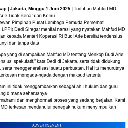
ap | Jakarta, Minggu 1 Juni 2025 |
Tuduhan Mahfud MD
rie Tidak Benar dan Keliru
wan Pimpinan Pusat Lembaga Pemuda Pemerhati
 LPPI) Dedi Siregar menilai narasi yang nyatakan Mahfud MD
an kepada Menteri Koperasi RI Budi Arie bersifat tendensius
unyi dan tanpa data
apa yang di sampaikan Mahfud MD tentang Menkop Budi Arie
nsius, spekulatif,” kata Dedi di Jakarta, serta tidak didukung
s, serta menggeneralisasi suatu perbuatan. Hal itu menurutnya
a terkesan mengada-ngada dengan maksud tertentu
m ini tidak menggambarkan sebagai ahli hukum dan guru
ang dimana seharusnya
mahami dan menghormati proses yang sedang berjalan, Kami
d MD terkesan mendahului penegak hukum menyimpulkan
ADVERTISEMENT