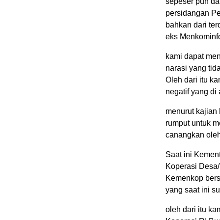
sepeser pun dar
persidangan Pe
bahkan dari te
eks Menkominfo
kami dapat me
narasi yang ti
Oleh dari itu k
negatif yang di
menurut kajian 
rumput untuk m
canangkan oleh
Saat ini Kemen
Koperasi Desa/
Kemenkop bersa
yang saat ini s
oleh dari itu k