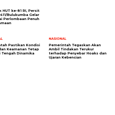
 HUT ke-81 RI, Persit
411/Bulukumba Gelar
ai Perlombaan Penuh
amaan
AL
NASIONAL
tah Pastikan Kondisi
Pemerintah Tegaskan Akan
 dan Keamanan Tetap
Ambil Tindakan Terukur
i Tengah Dinamika
terhadap Penyebar Hoaks dan
Ujaran Kebencian