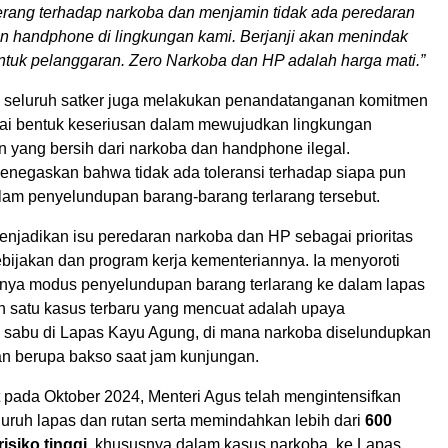
rang terhadap narkoba dan menjamin tidak ada peredaran
 handphone di lingkungan kami. Berjanji akan menindak
entuk pelanggaran. Zero Narkoba dan HP adalah harga mati.”
r, seluruh satker juga melakukan penandatanganan komitmen
i bentuk keseriusan dalam mewujudkan lingkungan
 yang bersih dari narkoba dan handphone ilegal.
egaskan bahwa tidak ada toleransi terhadap siapa pun
alam penyelundupan barang-barang terlarang tersebut.
enjadikan isu peredaran narkoba dan HP sebagai prioritas
bijakan dan program kerja kementeriannya. Ia menyoroti
ya modus penyelundupan barang terlarang ke dalam lapas
ah satu kasus terbaru yang mencuat adalah upaya
sabu di Lapas Kayu Agung, di mana narkoba diselundupkan
n berupa bakso saat jam kunjungan.
 pada Oktober 2024, Menteri Agus telah mengintensifkan
seluruh lapas dan rutan serta memindahkan lebih dari
600
isiko tinggi
, khususnya dalam kasus narkoba, ke Lapas