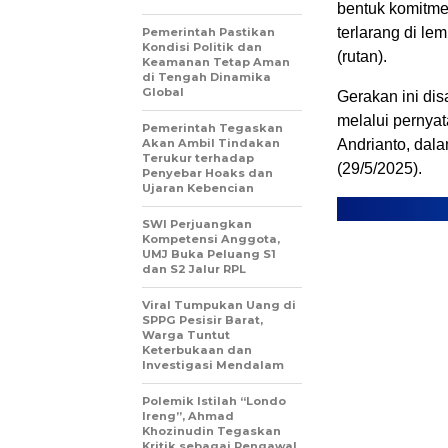
bentuk komitme
terlarang di l
Pemerintah Pastikan
Kondisi Politik dan
(rutan).
Keamanan Tetap Aman
di Tengah Dinamika
Global
Gerakan ini di
melalui pernya
Pemerintah Tegaskan
Akan Ambil Tindakan
Andrianto, dal
Terukur terhadap
(29/5/2025).
Penyebar Hoaks dan
Ujaran Kebencian
SWI Perjuangkan
Kompetensi Anggota,
UMJ Buka Peluang S1
dan S2 Jalur RPL
Viral Tumpukan Uang di
SPPG Pesisir Barat,
Warga Tuntut
Keterbukaan dan
Investigasi Mendalam
Polemik Istilah “Londo
Ireng”, Ahmad
Khozinudin Tegaskan
Kritik sebagai Pengawal