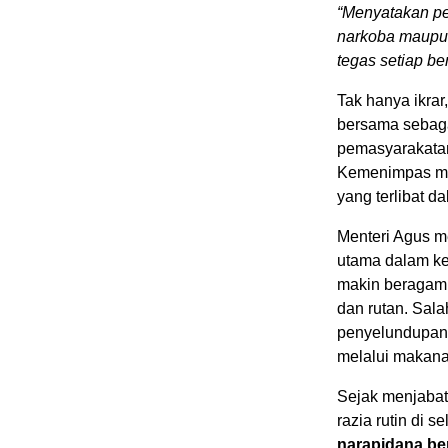
“Menyatakan pe
narkoba maupun
tegas setiap b
Tak hanya ikra
bersama sebaga
pemasyarakatan
Kemenimpas men
yang terlibat d
Menteri Agus m
utama dalam ke
makin beragamn
dan rutan. Sal
penyelundupan 
melalui makana
Sejak menjabat
razia rutin di 
narapidana ber