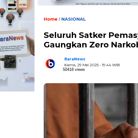
Home
NASIONAL
/
Seluruh Satker Pemas
Gaungkan Zero Narko
BaraNews
Kamis, 29 Mei 2025 - 19:44 WIB
50418 views