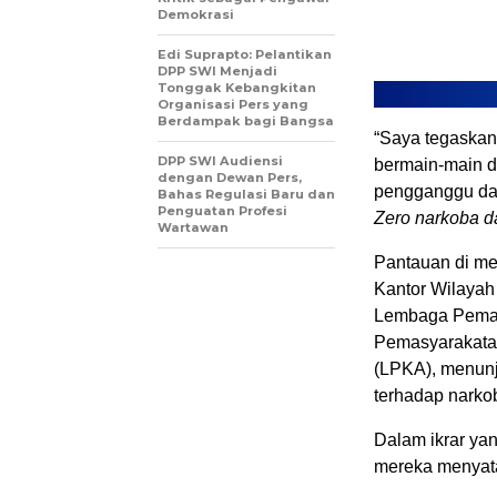
Demokrasi
Edi Suprapto: Pelantikan
DPP SWI Menjadi
Tonggak Kebangkitan
Organisasi Pers yang
Berdampak bagi Bangsa
“Saya tegaskan
DPP SWI Audiensi
bermain-main d
dengan Dewan Pers,
pengganggu da
Bahas Regulasi Baru dan
Penguatan Profesi
Zero narkoba d
Wartawan
Pantauan di med
Kantor Wilayah
Lembaga Pemas
Pemasyarakata
(LPKA), menunj
terhadap narko
Dalam ikrar ya
mereka menyat