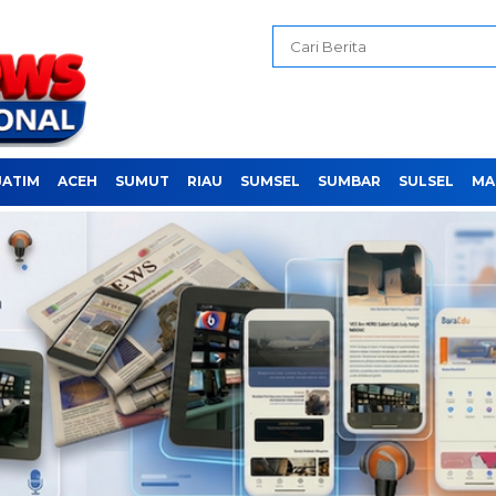
JATIM
ACEH
SUMUT
RIAU
SUMSEL
SUMBAR
SULSEL
MA