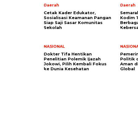
Daerah
Daerah
Cetak Kader Edukator,
Semarak
Sosialisasi Keamanan Pangan
Kodim 1
Siap Saji Sasar Komunitas
Berbag
Sekolah
Kebers
NASIONAL
NASION
Dokter Tifa Hentikan
Pemerin
Penelitian Polemik Ijazah
Politik
Jokowi, Pilih Kembali Fokus
Aman d
ke Dunia Kesehatan
Global