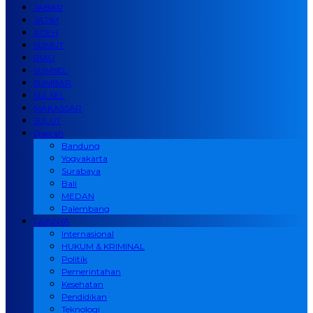
JABAR
JATIM
ACEH
SUMUT
RIAU
SUMSEL
SUMBAR
SULSEL
MAKASSAR
SULUT
Daerah
Bandung
Yogyakarta
Surabaya
Bali
MEDAN
Palembang
LAINNYA
Internasional
HUKUM & KRIMINAL
Politik
Pemerintahan
Kesehatan
Pendidikan
Teknologi