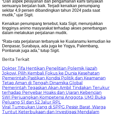
“Dari aspek pelayanan dan pengamanan kami tanyakan
semuanya berjalan baik. Terjadi kenaikan penumpang
sekitar 4,9 persen dibandingkan tahun 2024 pada saat
mudik,” ujar Sigit.
Kenaikan penumpang tersebut, kata Sigit, menunjukkan
tingginya animo masyarakat terhadap akses penerbangan
dalam melakukan perjalanan mudik.
“Rata-rata perjalanan terbanyak ke Kualanamu kemudian ke
Denpasar, Surabaya, ada juga ke Yogya, Palembang,
Pontianak juga ada,” tutup Sigit.
Berita Terkait
Dokter Tifa Hentikan Penelitian Polemik Ijazah
Jokowi, Pilih Kembali Fokus ke Dunia Kesehatan
Pemerintah Pastikan Kondisi Politik dan Keamanan
Tetap Aman di Tengah Dinamika Global
Pemerintah Tegaskan Akan Ambil Tindakan Terukur
terhadap Penyebar Hoaks dan Ujaran Kebencian
SWI Perjuangkan Kompetensi Anggota, UMJ Buka
Peluang S1 dan S2 Jalur RPL
Viral Tumpukan Uang di SPPG Pesisir Barat, Warga
Tuntut Keterbukaan dan Investigasi Mendalam