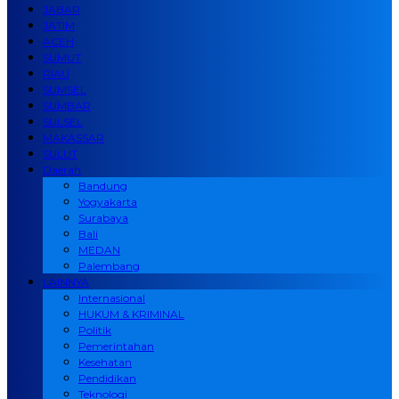
JABAR
JATIM
ACEH
SUMUT
RIAU
SUMSEL
SUMBAR
SULSEL
MAKASSAR
SULUT
Daerah
Bandung
Yogyakarta
Surabaya
Bali
MEDAN
Palembang
LAINNYA
Internasional
HUKUM & KRIMINAL
Politik
Pemerintahan
Kesehatan
Pendidikan
Teknologi