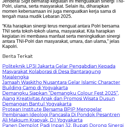
Jenderal Sigit berharap kegiatan ini menguatkan sinergi TNI-
Polri, ulama, serta masyarakat. Selain itu, diharapkan
momen kebersamaan ini juga menguatkan kerja sama di
tengah masa mudik Lebaran 2025.
“Kita harapkan sinergi terus menguat antara Polri bersama
TNI serta tokoh-tokoh ulama, masyarakat. Kita harapkan
kegiatan ini membawa manfaat serta meningkatkan sinergi
antara TNI-Polri dan masyarakat, umara, dan ulama,” jelas
Kapolri.
Berita Terkait
Politeknik LP3I Jakarta Gelar Pengabdian Kepada
Masyarakat Kolaborasi di Desa Bantaragung
Majalengka
Jamaah Waskitho Nusantara Gelar Islamic Character
Building Camp di Yogyakarta
Demangku Siapkan “Demangku Colour Fest 2025”,
Ajang Kreativitas Anak dan Promosi Wisata Dusun
Demangan Bantul Yogyakarta
Protean Institute Bersama BPIP Menggelar
Pembinaan Ideologi Pancasila Di Pondok Pesantren
Ali Maksum Krapyak, D.I Yogyakarta
Panen Demplot Padi Inpari 32, Bupati Dorong Sinergi