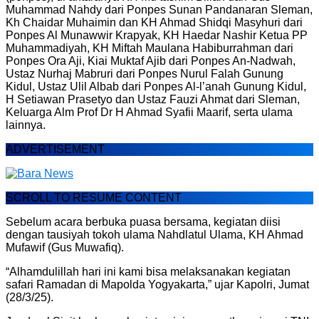
Muhammad Nahdy dari Ponpes Sunan Pandanaran Sleman,
Kh Chaidar Muhaimin dan KH Ahmad Shidqi Masyhuri dari
Ponpes Al Munawwir Krapyak, KH Haedar Nashir Ketua PP
Muhammadiyah, KH Miftah Maulana Habiburrahman dari
Ponpes Ora Aji, Kiai Muktaf Ajib dari Ponpes An-Nadwah,
Ustaz Nurhaj Mabruri dari Ponpes Nurul Falah Gunung
Kidul, Ustaz Ulil Albab dari Ponpes Al-l’anah Gunung Kidul,
H Setiawan Prasetyo dan Ustaz Fauzi Ahmat dari Sleman,
Keluarga Alm Prof Dr H Ahmad Syafii Maarif, serta ulama
lainnya.
ADVERTISEMENT
SCROLL TO RESUME CONTENT
Sebelum acara berbuka puasa bersama, kegiatan diisi
dengan tausiyah tokoh ulama Nahdlatul Ulama, KH Ahmad
Mufawif (Gus Muwafiq).
“Alhamdulillah hari ini kami bisa melaksanakan kegiatan
safari Ramadan di Mapolda Yogyakarta,” ujar Kapolri, Jumat
(28/3/25).