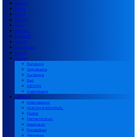
JABAR
JATIM
ACEH
SUMUT
RIAU
SUMSEL
SUMBAR
SULSEL
MAKASSAR
SULUT
Daerah
Bandung
Yogyakarta
Surabaya
Bali
MEDAN
Palembang
LAINNYA
Internasional
HUKUM & KRIMINAL
Politik
Pemerintahan
Kesehatan
Pendidikan
Teknologi