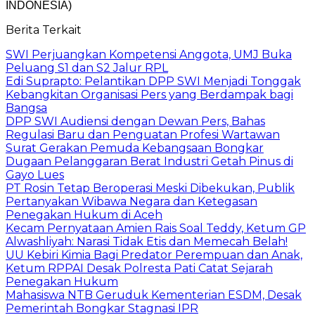
INDONESIA)
Berita Terkait
SWI Perjuangkan Kompetensi Anggota, UMJ Buka
Peluang S1 dan S2 Jalur RPL
Edi Suprapto: Pelantikan DPP SWI Menjadi Tonggak
Kebangkitan Organisasi Pers yang Berdampak bagi
Bangsa
DPP SWI Audiensi dengan Dewan Pers, Bahas
Regulasi Baru dan Penguatan Profesi Wartawan
Surat Gerakan Pemuda Kebangsaan Bongkar
Dugaan Pelanggaran Berat Industri Getah Pinus di
Gayo Lues
PT Rosin Tetap Beroperasi Meski Dibekukan, Publik
Pertanyakan Wibawa Negara dan Ketegasan
Penegakan Hukum di Aceh
Kecam Pernyataan Amien Rais Soal Teddy, Ketum GP
Alwashliyah: Narasi Tidak Etis dan Memecah Belah!
UU Kebiri Kimia Bagi Predator Perempuan dan Anak,
Ketum RPPAI Desak Polresta Pati Catat Sejarah
Penegakan Hukum
Mahasiswa NTB Geruduk Kementerian ESDM, Desak
Pemerintah Bongkar Stagnasi IPR