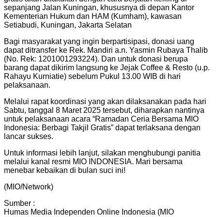
sepanjang Jalan Kuningan, khususnya di depan Kantor
Kementerian Hukum dan HAM (Kumham), kawasan
Setiabudi, Kuningan, Jakarta Selatan
Bagi masyarakat yang ingin berpartisipasi, donasi uang
dapat ditransfer ke Rek. Mandiri a.n. Yasmin Rubaya Thalib
(No. Rek: 1201001293224). Dan untuk donasi berupa
barang dapat dikirim langsung ke Jejak Coffee & Resto (u.p.
Rahayu Kurniatie) sebelum Pukul 13.00 WIB di hari
pelaksanaan.
Melalui rapat koordinasi yang akan dilaksanakan pada hari
Sabtu, tanggal 8 Maret 2025 tersebut, diharapkan nantinya
untuk pelaksanaan acara “Ramadan Ceria Bersama MIO
Indonesia: Berbagi Takjil Gratis” dapat terlaksana dengan
lancar sukses.
Untuk informasi lebih lanjut, silakan menghubungi panitia
melalui kanal resmi MIO INDONESIA. Mari bersama
menebar kebaikan di bulan suci ini!
(MIO/Network)
Sumber :
Humas Media Independen Online Indonesia (MIO