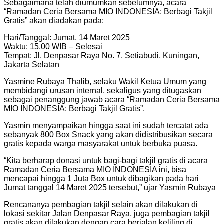
Sebagaimana telah diumumkan sebelumnya, acara
“Ramadan Ceria Bersama MIO INDONESIA: Berbagi Takjil
Gratis” akan diadakan pada:
Hari/Tanggal: Jumat, 14 Maret 2025
Waktu: 15.00 WIB – Selesai
Tempat: Jl. Denpasar Raya No. 7, Setiabudi, Kuningan,
Jakarta Selatan
Yasmine Rubaya Thalib, selaku Wakil Ketua Umum yang
membidangi urusan internal, sekaligus yang ditugaskan
sebagai penanggung jawab acara “Ramadan Ceria Bersama
MIO INDONESIA: Berbagi Takjil Gratis”.
Yasmin menyampaikan hingga saat ini sudah tercatat ada
sebanyak 800 Box Snack yang akan didistribusikan secara
gratis kepada warga masyarakat untuk berbuka puasa.
“Kita berharap donasi untuk bagi-bagi takjil gratis di acara
Ramadan Ceria Bersama MIO INDONESIA ini, bisa
mencapai hingga 1 Juta Box untuk dibagikan pada hari
Jumat tanggal 14 Maret 2025 tersebut,” ujar Yasmin Rubaya
Rencananya pembagian takjil selain akan dilakukan di
lokasi sekitar Jalan Denpasar Raya, juga pembagian takjil
gratis akan dilakukan dengan cara berjalan keliling di