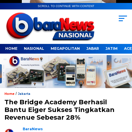
SCROLL TO CONTINUE WITH CONTENT
HOME
NASIONAL
MEGAPOLITAN
JABAR
JATIM
ACE
/
Home
Jakarta
The Bridge Academy Berhasil
Bantu Eiger Sukses Tingkatkan
Revenue Sebesar 28%
BaraNews