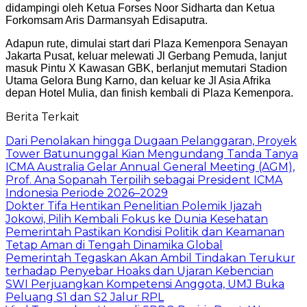
didampingi oleh Ketua Forses Noor Sidharta dan Ketua
Forkomsam Aris Darmansyah Edisaputra.
Adapun rute, dimulai start dari Plaza Kemenpora Senayan
Jakarta Pusat, keluar melewati Jl Gerbang Pemuda, lanjut
masuk Pintu X Kawasan GBK, berlanjut memutari Stadion
Utama Gelora Bung Karno, dan keluar ke Jl Asia Afrika
depan Hotel Mulia, dan finish kembali di Plaza Kemenpora.
Berita Terkait
Dari Penolakan hingga Dugaan Pelanggaran, Proyek
Tower Batununggal Kian Mengundang Tanda Tanya
ICMA Australia Gelar Annual General Meeting (AGM),
Prof. Ana Sopanah Terpilih sebagai President ICMA
Indonesia Periode 2026–2029
Dokter Tifa Hentikan Penelitian Polemik Ijazah
Jokowi, Pilih Kembali Fokus ke Dunia Kesehatan
Pemerintah Pastikan Kondisi Politik dan Keamanan
Tetap Aman di Tengah Dinamika Global
Pemerintah Tegaskan Akan Ambil Tindakan Terukur
terhadap Penyebar Hoaks dan Ujaran Kebencian
SWI Perjuangkan Kompetensi Anggota, UMJ Buka
Peluang S1 dan S2 Jalur RPL