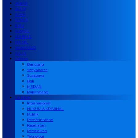
JABAR
JATIM
ACEH
SUMUT
RIAU
SUMSEL
SUMBAR
SULSEL
MAKASSAR
SULUT
Daerah
Bandung
Yogyakarta
Surabaya
Bali
MEDAN
Palembang
LAINNYA
Internasional
HUKUM & KRIMINAL
Politik
Pemerintahan
Kesehatan
Pendidikan
Teknologi