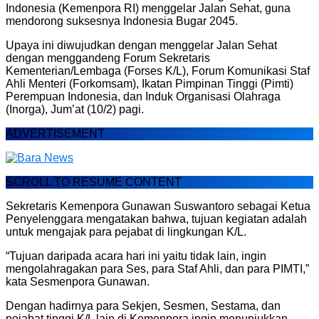
Indonesia (Kemenpora RI) menggelar Jalan Sehat, guna
mendorong suksesnya Indonesia Bugar 2045.
Upaya ini diwujudkan dengan menggelar Jalan Sehat
dengan menggandeng Forum Sekretaris
Kementerian/Lembaga (Forses K/L), Forum Komunikasi Staf
Ahli Menteri (Forkomsam), Ikatan Pimpinan Tinggi (Pimti)
Perempuan Indonesia, dan Induk Organisasi Olahraga
(Inorga), Jum’at (10/2) pagi.
ADVERTISEMENT
SCROLL TO RESUME CONTENT
Sekretaris Kemenpora Gunawan Suswantoro sebagai Ketua
Penyelenggara mengatakan bahwa, tujuan kegiatan adalah
untuk mengajak para pejabat di lingkungan K/L.
“Tujuan daripada acara hari ini yaitu tidak lain, ingin
mengolahragakan para Ses, para Staf Ahli, dan para PIMTI,”
kata Sesmenpora Gunawan.
Dengan hadirnya para Sekjen, Sesmen, Sestama, dan
pejabat tinggi K/L lain di Kemenpora ingin menunjukkan