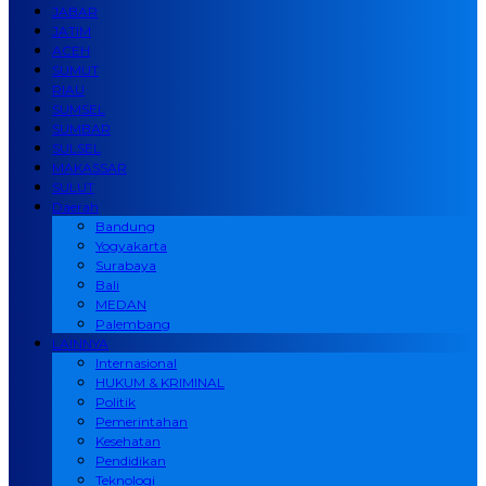
JABAR
JATIM
ACEH
SUMUT
RIAU
SUMSEL
SUMBAR
SULSEL
MAKASSAR
SULUT
Daerah
Bandung
Yogyakarta
Surabaya
Bali
MEDAN
Palembang
LAINNYA
Internasional
HUKUM & KRIMINAL
Politik
Pemerintahan
Kesehatan
Pendidikan
Teknologi