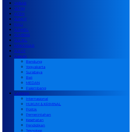
JABAR
JATIM
ACEH
SUMUT
RIAU
SUMSEL
SUMBAR
SULSEL
MAKASSAR
SULUT
Daerah
Bandung
Yogyakarta
Surabaya
Bali
MEDAN
Palembang
LAINNYA
Internasional
HUKUM & KRIMINAL
Politik
Pemerintahan
Kesehatan
Pendidikan
Teknologi