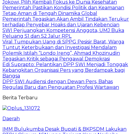
Jokowi, Pilih Kembali Fokus ke Dunia Kesehatan
Pemerintah Pastikan Kondisi Politik dan Keamanan
Tetap Aman di Tengah Dinamika Global
Pemerintah Tegaskan Akan Ambil Tindakan Terukur
terhadap Penyebar Hoaks dan Ujaran Kebencian
SWI Perjuangkan Kompetensi Anggota, UMJ Buka
Peluang S1 dan S2 Jalur RPL
Viral Tumpukan Uang di SPPG Pesisir Barat, Warga
Tuntut Keterbukaan dan Investigasi Mendalam
Polemik Istilah “Londo Ireng”, Ahmad Khozinudin
Tegaskan Kritik sebagai Pengawal Demokrasi
Edi Suprapto: Pelantikan DPP SWI Menjadi Tonggak
Kebangkitan Organisasi Pers yang Berdampak bagi
Bangsa
DPP SWI Audiensi dengan Dewan Pers, Bahas
Regulasi Baru dan Penguatan Profesi Wartawan
Berita Terbaru
Daerah
IMM Bulukumba Desak Bupati & BKPSDM Lakukan