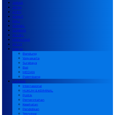
JABAR
JATIM
ACEH
SUMUT
RIAU
SUMSEL
SUMBAR
SULSEL
MAKASSAR
SULUT
Daerah
Bandung
Yogyakarta
Surabaya
Bali
MEDAN
Palembang
LAINNYA
Internasional
HUKUM & KRIMINAL
Politik
Pemerintahan
Kesehatan
Pendidikan
Teknologi