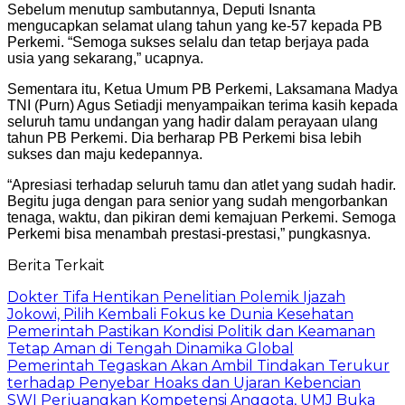
Sebelum menutup sambutannya, Deputi Isnanta
mengucapkan selamat ulang tahun yang ke-57 kepada PB
Perkemi. “Semoga sukses selalu dan tetap berjaya pada
usia yang sekarang,” ucapnya.
Sementara itu, Ketua Umum PB Perkemi, Laksamana Madya
TNI (Purn) Agus Setiadji menyampaikan terima kasih kepada
seluruh tamu undangan yang hadir dalam perayaan ulang
tahun PB Perkemi. Dia berharap PB Perkemi bisa lebih
sukses dan maju kedepannya.
“Apresiasi terhadap seluruh tamu dan atlet yang sudah hadir.
Begitu juga dengan para senior yang sudah mengorbankan
tenaga, waktu, dan pikiran demi kemajuan Perkemi. Semoga
Perkemi bisa menambah prestasi-prestasi,” pungkasnya.
Berita Terkait
Dokter Tifa Hentikan Penelitian Polemik Ijazah
Jokowi, Pilih Kembali Fokus ke Dunia Kesehatan
Pemerintah Pastikan Kondisi Politik dan Keamanan
Tetap Aman di Tengah Dinamika Global
Pemerintah Tegaskan Akan Ambil Tindakan Terukur
terhadap Penyebar Hoaks dan Ujaran Kebencian
SWI Perjuangkan Kompetensi Anggota, UMJ Buka