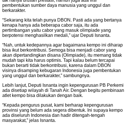
tak hanya urusan prestasi, namun juga ada visi
pembentukan sumber daya manusia yang unggul dan
berkarakter.
“Sekarang kita telah punya DBON. Pasti ada yang bertanya
kenapa hanya ada beberapa cabor saja, itu ada
pertimbangan yaitu cabor yang masuk olimpiade yang
berpotensi menghasilkan medali,” ujar Deputi Isnanta.
“Nah, untuk kedepannya agar bagaimana kempo ini diharap
bisa ikut berkontribusi. Semoga bisa menjadi cabor yang
akan dipertandingkan disana (Olimpiade), itu memang tidak
mudah tapi kita harus optimis. Tapi kalau belum tercapai
bukan berarti tidak berkontribusi, karena dalam DBON
visinya disamping kebugaran Indonesia juga pembentukan
yang unggul dan berkarakter,” sambungnya.
Lebih lanjut, Deputi Isnanta ingin kepengurusan PB Perkemi
ada disetiap wilayah di Tanah Air. Dengan begitu pembinaan
atlet kempo bisa dilakukan dengan baik.
“Kepada pengurus pusat, kami berharap kepengurusan
provinsi yang belum ada segera dibentuk. Ini supaya kempo
ada diseluruh Indonesia dan hadir ditengah-tengah
masyarakat,” jelas Isnanta.