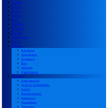
JABAR
JATIM
ACEH
SUMUT
RIAU
SUMSEL
SUMBAR
SULSEL
MAKASSAR
SULUT
Daerah
Bandung
Yogyakarta
Surabaya
Bali
MEDAN
Palembang
LAINNYA
Internasional
HUKUM & KRIMINAL
Politik
Pemerintahan
Kesehatan
Pendidikan
Teknologi