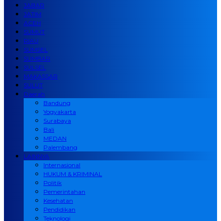
JABAR
JATIM
ACEH
SUMUT
RIAU
SUMSEL
SUMBAR
SULSEL
MAKASSAR
SULUT
Daerah
Bandung
Yogyakarta
Surabaya
Bali
MEDAN
Palembang
LAINNYA
Internasional
HUKUM & KRIMINAL
Politik
Pemerintahan
Kesehatan
Pendidikan
Teknologi