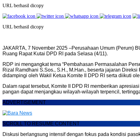
URL berhasil dicopy
URL berhasil dicopy
JAKARTA, 7 November 2025 –Perusahaan Umum (Perum) BULO
Ruang Rapat Kutai DPD RI pada Selasa (4/11).
RDP ini mengangkat tema “Pembahasan Permasalahan Persed
Rizal Ramdhani S.Sos., S.H., M.Han., beserta jajaran Direksi
didampingi oleh Wakil Ketua Komite II DPD RI serta diikuti ol
Dalam rapat tersebut, Komite II DPD RI memberikan apresias
pangan dapat menjangkau wilayah-wilayah terpencil, tertinggal
ADVERTISEMENT
SCROLL TO RESUME CONTENT
Diskusi berlangsung intensif dengan fokus pada kondisi pasoka