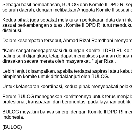
Sebagai hasil pembahasan, BULOG dan Komite II DPD RI sep
seluruh daerah, dengan melibatkan Anggota Komite II sesuai 
Kedua pihak juga sepakat melakukan pertukaran data dan info
sesuai perkembangan situasi. Komite II DPD RI turut mendu
distribusi.
Dalam kesempatan tersebut, Ahmad Rizal Ramdhani menyamp
“Kami sangat mengapresiasi dukungan Komite II DPD RI. Kola
paling sulit dijangkau, tetap dapat mengakses pangan deng
dirasakan secara merata oleh masyarakat, ” ujar Rizal.
Lebih lanjut disampaikan, apabila terdapat aspirasi atau ke
pimpinan komite untuk ditindaklanjuti oleh BULOG.
Untuk kelancaran koordinasi, kedua pihak menyepakati pelaks
Perum BULOG menegaskan komitmennya untuk terus menjala
profesional, transparan, dan berorientasi pada layanan publik.
BULOG meyakini bahwa sinergi dengan Komite II DPD RI meru
Indonesia.
(BULOG)