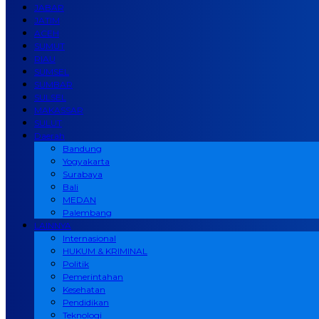
JABAR
JATIM
ACEH
SUMUT
RIAU
SUMSEL
SUMBAR
SULSEL
MAKASSAR
SULUT
Daerah
Bandung
Yogyakarta
Surabaya
Bali
MEDAN
Palembang
LAINNYA
Internasional
HUKUM & KRIMINAL
Politik
Pemerintahan
Kesehatan
Pendidikan
Teknologi