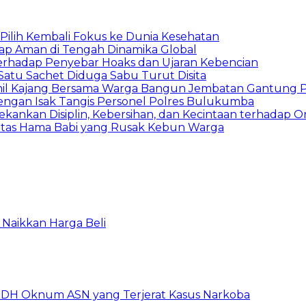
, Pilih Kembali Fokus ke Dunia Kesehatan
tap Aman di Tengah Dinamika Global
erhadap Penyebar Hoaks dan Ujaran Kebencian
atu Sachet Diduga Sabu Turut Disita
il Kajang Bersama Warga Bangun Jembatan Gantung Pe
dengan Isak Tangis Personel Polres Bulukumba
ankan Disiplin, Kebersihan, dan Kecintaan terhadap Or
tas Hama Babi yang Rusak Kebun Warga
Naikkan Harga Beli
DH Oknum ASN yang Terjerat Kasus Narkoba