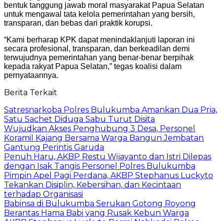
bentuk tanggung jawab moral masyarakat Papua Selatan
untuk mengawal tata kelola pemerintahan yang bersih,
transparan, dan bebas dari praktik korupsi.
“Kami berharap KPK dapat menindaklanjuti laporan ini
secara profesional, transparan, dan berkeadilan demi
terwujudnya pemerintahan yang benar-benar berpihak
kepada rakyat Papua Selatan,” tegas koalisi dalam
pernyataannya.
Berita Terkait
Satresnarkoba Polres Bulukumba Amankan Dua Pria,
Satu Sachet Diduga Sabu Turut Disita
Wujudkan Akses Penghubung 3 Desa, Personel
Koramil Kajang Bersama Warga Bangun Jembatan
Gantung Perintis Garuda
Penuh Haru, AKBP Restu Wijayanto dan Istri Dilepas
dengan Isak Tangis Personel Polres Bulukumba
Pimpin Apel Pagi Perdana, AKBP Stephanus Luckyto
Tekankan Disiplin, Kebersihan, dan Kecintaan
terhadap Organisasi
Babinsa di Bulukumba Serukan Gotong Royong
Berantas Hama Babi yang Rusak Kebun Warga