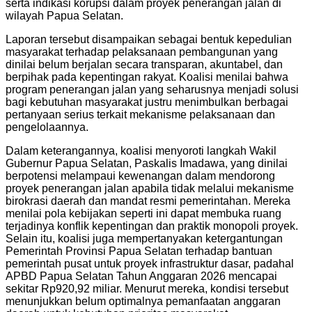
serta indikasi korupsi dalam proyek penerangan jalan di
wilayah Papua Selatan.
Laporan tersebut disampaikan sebagai bentuk kepedulian
masyarakat terhadap pelaksanaan pembangunan yang
dinilai belum berjalan secara transparan, akuntabel, dan
berpihak pada kepentingan rakyat. Koalisi menilai bahwa
program penerangan jalan yang seharusnya menjadi solusi
bagi kebutuhan masyarakat justru menimbulkan berbagai
pertanyaan serius terkait mekanisme pelaksanaan dan
pengelolaannya.
Dalam keterangannya, koalisi menyoroti langkah Wakil
Gubernur Papua Selatan, Paskalis Imadawa, yang dinilai
berpotensi melampaui kewenangan dalam mendorong
proyek penerangan jalan apabila tidak melalui mekanisme
birokrasi daerah dan mandat resmi pemerintahan. Mereka
menilai pola kebijakan seperti ini dapat membuka ruang
terjadinya konflik kepentingan dan praktik monopoli proyek.
Selain itu, koalisi juga mempertanyakan ketergantungan
Pemerintah Provinsi Papua Selatan terhadap bantuan
pemerintah pusat untuk proyek infrastruktur dasar, padahal
APBD Papua Selatan Tahun Anggaran 2026 mencapai
sekitar Rp920,92 miliar. Menurut mereka, kondisi tersebut
menunjukkan belum optimalnya pemanfaatan anggaran