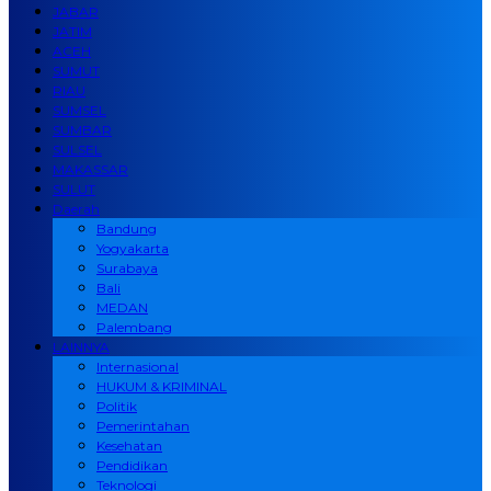
JABAR
JATIM
ACEH
SUMUT
RIAU
SUMSEL
SUMBAR
SULSEL
MAKASSAR
SULUT
Daerah
Bandung
Yogyakarta
Surabaya
Bali
MEDAN
Palembang
LAINNYA
Internasional
HUKUM & KRIMINAL
Politik
Pemerintahan
Kesehatan
Pendidikan
Teknologi