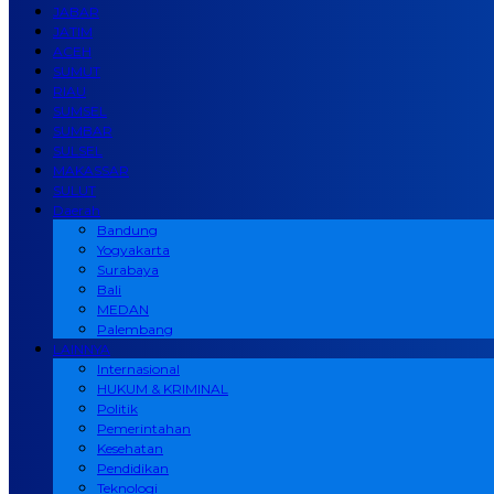
JABAR
JATIM
ACEH
SUMUT
RIAU
SUMSEL
SUMBAR
SULSEL
MAKASSAR
SULUT
Daerah
Bandung
Yogyakarta
Surabaya
Bali
MEDAN
Palembang
LAINNYA
Internasional
HUKUM & KRIMINAL
Politik
Pemerintahan
Kesehatan
Pendidikan
Teknologi