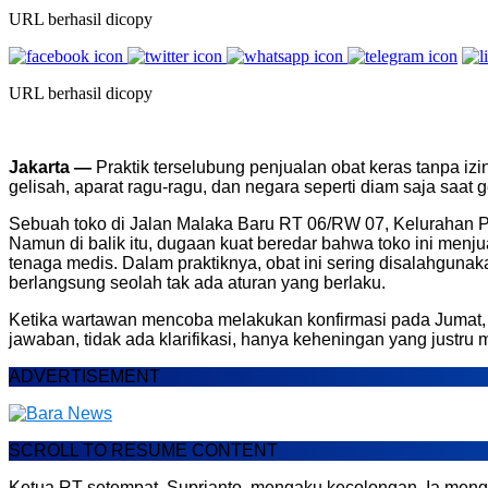
URL berhasil dicopy
URL berhasil dicopy
Jakarta —
Praktik terselubung penjualan obat keras tanpa izi
gelisah, aparat ragu-ragu, dan negara seperti diam saja saat g
Sebuah toko di Jalan Malaka Baru RT 06/RW 07, Kelurahan Po
Namun di balik itu, dugaan kuat beredar bahwa toko ini menj
tenaga medis. Dalam praktiknya, obat ini sering disalahguna
berlangsung seolah tak ada aturan yang berlaku.
Ketika wartawan mencoba melakukan konfirmasi pada Jumat, 1
jawaban, tidak ada klarifikasi, hanya keheningan yang justr
ADVERTISEMENT
SCROLL TO RESUME CONTENT
Ketua RT setempat, Suprianto, mengaku kecolongan. Ia menga