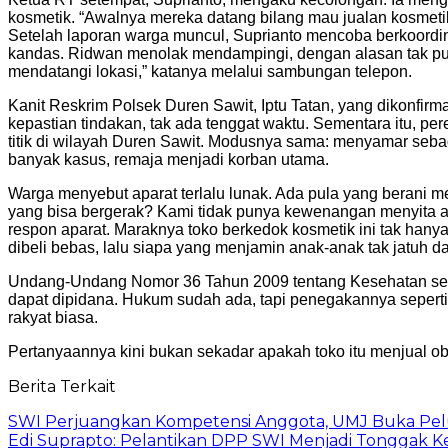
kosmetik. “Awalnya mereka datang bilang mau jualan kosmetik.
Setelah laporan warga muncul, Suprianto mencoba berkoordin
kandas. Ridwan menolak mendampingi, dengan alasan tak puny
mendatangi lokasi,” katanya melalui sambungan telepon.
Kanit Reskrim Polsek Duren Sawit, Iptu Tatan, yang dikonfi
kepastian tindakan, tak ada tenggat waktu. Sementara itu, pe
titik di wilayah Duren Sawit. Modusnya sama: menyamar sebaga
banyak kasus, remaja menjadi korban utama.
Warga menyebut aparat terlalu lunak. Ada pula yang berani me
yang bisa bergerak? Kami tidak punya kewenangan menyita ata
respon aparat. Maraknya toko berkedok kosmetik ini tak hany
dibeli bebas, lalu siapa yang menjamin anak-anak tak jatuh 
Undang-Undang Nomor 36 Tahun 2009 tentang Kesehatan sebe
dapat dipidana. Hukum sudah ada, tapi penegakannya seperti t
rakyat biasa.
Pertanyaannya kini bukan sekadar apakah toko itu menjual 
Berita Terkait
SWI Perjuangkan Kompetensi Anggota, UMJ Buka Pelu
Edi Suprapto: Pelantikan DPP SWI Menjadi Tonggak K