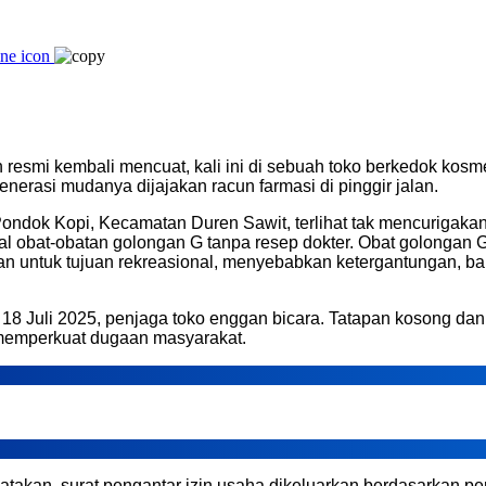
n resmi kembali mencuat, kali ini di sebuah toko berkedok kos
enerasi mudanya dijajakan racun farmasi di pinggir jalan.
ndok Kopi, Kecamatan Duren Sawit, terlihat tak mencurigakan 
ual obat-obatan golongan G tanpa resep dokter. Obat golongan
kan untuk tujuan rekreasional, menyebabkan ketergantungan, b
8 Juli 2025, penjaga toko enggan bicara. Tatapan kosong dan m
u memperkuat dugaan masyarakat.
takan, surat pengantar izin usaha dikeluarkan berdasarkan pe