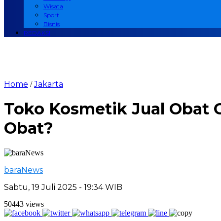
Wisata
Sport
Bisnis
REDAKSI
Home
Jakarta
/
Toko Kosmetik Jual Obat G
Obat?
baraNews
Sabtu, 19 Juli 2025 - 19:34 WIB
50443 views