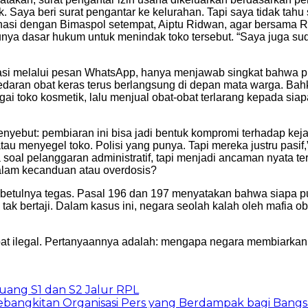
 Saya beri surat pengantar ke kelurahan. Tapi saya tidak tahu
asi dengan Bimaspol setempat, Aiptu Ridwan, agar bersama RT 
a dasar hukum untuk menindak toko tersebut. “Saya juga suda
rmasi melalui pesan WhatsApp, hanya menjawab singkat bahwa p
redaran obat keras terus berlangsung di depan mata warga. Bah
i toko kosmetik, lalu menjual obat-obat terlarang kepada siap
nyebut: pembiaran ini bisa jadi bentuk kompromi terhadap kejah
u menyegel toko. Polisi yang punya. Tapi mereka justru pasif
a soal pelanggaran administratif, tapi menjadi ancaman nyata 
dalam kecanduan atau overdosis?
tulnya tegas. Pasal 196 dan 197 menyatakan bahwa siapa pun
ak bertaji. Dalam kasus ini, negara seolah kalah oleh mafia ob
obat ilegal. Pertanyaannya adalah: mengapa negara membiarka
ang S1 dan S2 Jalur RPL
ebangkitan Organisasi Pers yang Berdampak bagi Bangs