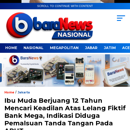
SCROLL TO CONTINUE WITH CONTENT
HOME
NASIONAL
MEGAPOLITAN
JABAR
JATIM
ACE
/
Home
Jakarta
Ibu Muda Berjuang 12 Tahun
Mencari Keadilan Atas Lelang Fiktif
Bank Mega, Indikasi Diduga
Pemalsuan Tanda Tangan Pada