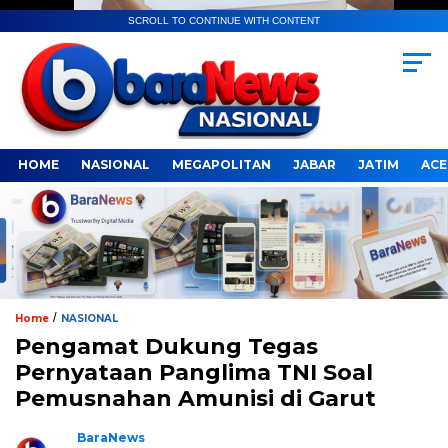
SCROLL TO CONTINUE WITH CONTENT
HOME
NASIONAL
MEGAPOLITAN
JABAR
JATIM
ACE
/
Home
NASIONAL
Pengamat Dukung Tegas
Pernyataan Panglima TNI Soal
Pemusnahan Amunisi di Garut
BaraNews