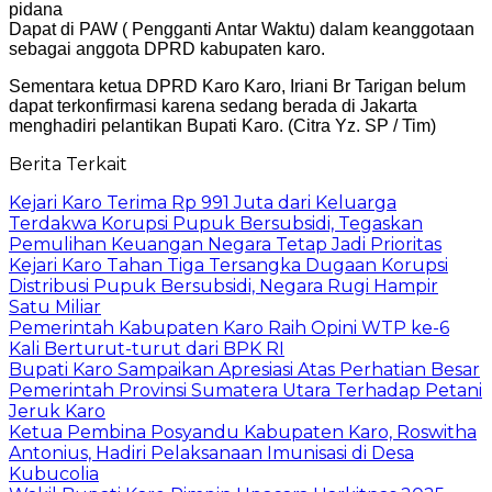
pidana
Dapat di PAW ( Pengganti Antar Waktu) dalam keanggotaan
sebagai anggota DPRD kabupaten karo.
Sementara ketua DPRD Karo Karo, Iriani Br Tarigan belum
dapat terkonfirmasi karena sedang berada di Jakarta
menghadiri pelantikan Bupati Karo. (Citra Yz. SP / Tim)
Berita Terkait
Kejari Karo Terima Rp 991 Juta dari Keluarga
Terdakwa Korupsi Pupuk Bersubsidi, Tegaskan
Pemulihan Keuangan Negara Tetap Jadi Prioritas
Kejari Karo Tahan Tiga Tersangka Dugaan Korupsi
Distribusi Pupuk Bersubsidi, Negara Rugi Hampir
Satu Miliar
Pemerintah Kabupaten Karo Raih Opini WTP ke-6
Kali Berturut-turut dari BPK RI
Bupati Karo Sampaikan Apresiasi Atas Perhatian Besar
Pemerintah Provinsi Sumatera Utara Terhadap Petani
Jeruk Karo
Ketua Pembina Posyandu Kabupaten Karo, Roswitha
Antonius, Hadiri Pelaksanaan Imunisasi di Desa
Kubucolia