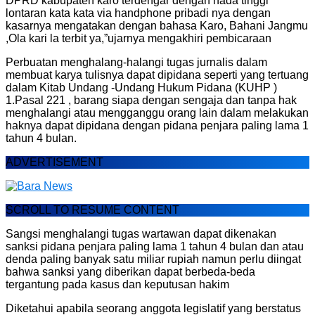
DPRD kabupaten karo terdengar dengan nada tinggi
lontaran kata kata via handphone pribadi nya dengan
kasarnya mengatakan dengan bahasa Karo, Bahani Jangmu
,Ola kari la terbit ya,”ujarnya mengakhiri pembicaraan
Perbuatan menghalang-halangi tugas jurnalis dalam
membuat karya tulisnya dapat dipidana seperti yang tertuang
dalam Kitab Undang -Undang Hukum Pidana (KUHP )
1.Pasal 221 , barang siapa dengan sengaja dan tanpa hak
menghalangi atau mengganggu orang lain dalam melakukan
haknya dapat dipidana dengan pidana penjara paling lama 1
tahun 4 bulan.
ADVERTISEMENT
SCROLL TO RESUME CONTENT
Sangsi menghalangi tugas wartawan dapat dikenakan
sanksi pidana penjara paling lama 1 tahun 4 bulan dan atau
denda paling banyak satu miliar rupiah namun perlu diingat
bahwa sanksi yang diberikan dapat berbeda-beda
tergantung pada kasus dan keputusan hakim
Diketahui apabila seorang anggota legislatif yang berstatus