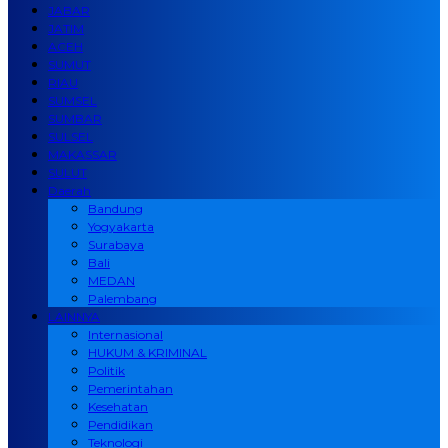
JABAR
JATIM
ACEH
SUMUT
RIAU
SUMSEL
SUMBAR
SULSEL
MAKASSAR
SULUT
Daerah
Bandung
Yogyakarta
Surabaya
Bali
MEDAN
Palembang
LAINNYA
Internasional
HUKUM & KRIMINAL
Politik
Pemerintahan
Kesehatan
Pendidikan
Teknologi