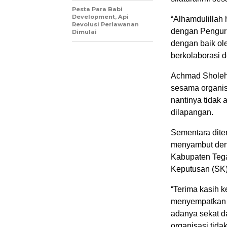
Pesta Para Babi
Development, Api
“Alhamdulillah 
Revolusi Perlawanan
dengan Penguru
Dimulai
dengan baik ol
berkolaborasi 
Achmad Sholeh
sesama organis
nantinya tidak
dilapangan.
Sementara dit
menyambut deng
Kabupaten Tega
Keputusan (SK)
“Terima kasih 
menyempatkan di
adanya sekat d
organisasi tida