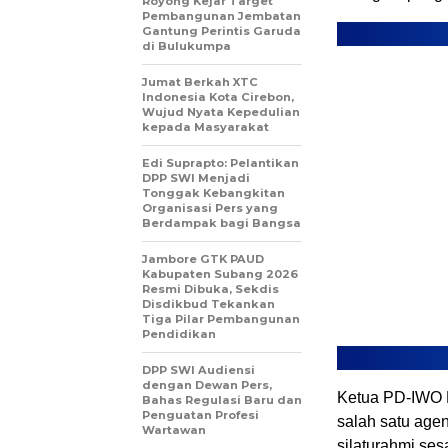
Royong Kejar Target
Pembangunan Jembatan
Gantung Perintis Garuda
di Bulukumpa
Jumat Berkah XTC
Indonesia Kota Cirebon,
Wujud Nyata Kepedulian
kepada Masyarakat
Edi Suprapto: Pelantikan
DPP SWI Menjadi
Tonggak Kebangkitan
Organisasi Pers yang
Berdampak bagi Bangsa
Jambore GTK PAUD
Kabupaten Subang 2026
Resmi Dibuka, Sekdis
Disdikbud Tekankan
Tiga Pilar Pembangunan
Pendidikan
DPP SWI Audiensi
dengan Dewan Pers,
Ketua PD-IWO 
Bahas Regulasi Baru dan
Penguatan Profesi
salah satu age
Wartawan
silaturahmi ses