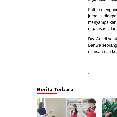
Fathur menghim
jurnalis, didep
menyampaikan, 
organisasi ata
Dwi Ariadi sel
Bahwa seorang 
mencari-cari k
.
Berita Terbaru