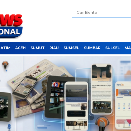
JATIM
ACEH
SUMUT
RIAU
SUMSEL
SUMBAR
SULSEL
MA