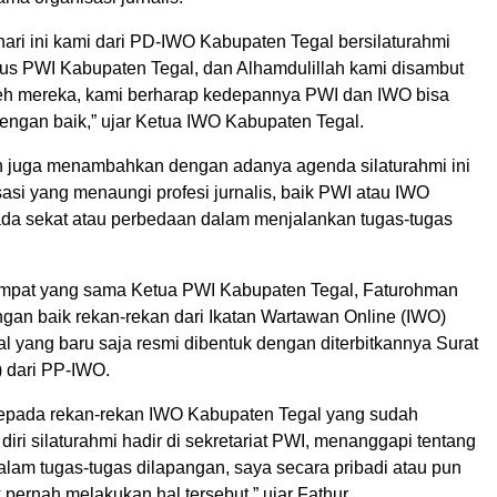
hari ini kami dari PD-IWO Kabupaten Tegal bersilaturahmi
s PWI Kabupaten Tegal, dan Alhamdulillah kami disambut
eh mereka, kami berharap kedepannya PWI dan IWO bisa
dengan baik,” ujar Ketua IWO Kabupaten Tegal.
 juga menambahkan dengan adanya agenda silaturahmi ini
asi yang menaungi profesi jurnalis, baik PWI atau IWO
 ada sekat atau perbedaan dalam menjalankan tugas-tugas
empat yang sama Ketua PWI Kabupaten Tegal, Faturohman
an baik rekan-rekan dari Ikatan Wartawan Online (IWO)
l yang baru saja resmi dibentuk dengan diterbitkannya Surat
 dari PP-IWO.
kepada rekan-rekan IWO Kabupaten Tegal yang sudah
ri silaturahmi hadir di sekretariat PWI, menanggapi tentang
alam tugas-tugas dilapangan, saya secara pribadi atau pun
k pernah melakukan hal tersebut,” ujar Fathur.