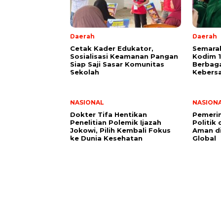
Daerah
Daerah
Cetak Kader Edukator,
Semarak
Sosialisasi Keamanan Pangan
Kodim 1
Siap Saji Sasar Komunitas
Berbag
Sekolah
Kebers
NASIONAL
NASION
Dokter Tifa Hentikan
Pemerin
Penelitian Polemik Ijazah
Politik
Jokowi, Pilih Kembali Fokus
Aman d
ke Dunia Kesehatan
Global