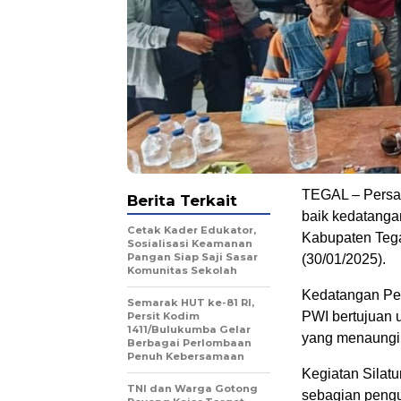
TEGAL – Persa
Berita Terkait
baik kedatanga
Cetak Kader Edukator,
Kabupaten Tega
Sosialisasi Keamanan
Pangan Siap Saji Sasar
(30/01/2025).
Komunitas Sekolah
Kedatangan Pen
Semarak HUT ke-81 RI,
PWI bertujuan u
Persit Kodim
1411/Bulukumba Gelar
yang menaungi j
Berbagai Perlombaan
Penuh Kebersamaan
Kegiatan Silat
TNI dan Warga Gotong
sebagian pengu