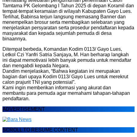
memasang selebaran pengumuman penerimaan Calon
Tamtama PK Gelombang I Tahun 2025 di depan Koramil dan
tempat-tempat keramaian di wilayah Kabupaten Gayo Lues.
Terlihat, Babinsa terjun langsung memasang Banner dan
menempelkan brosur serta membagikan selebaran yang
menjelaskan persyaratan serta prosedur pendaftaran kepada
masyarakat dan kepada sejumlah pemuda di desa
binaannya.
Ditempat berbeda, Komandan Kodim 0113/ Gayo Lues,
Letkol Czi Yanfri Satria Sanjaya, M. Han berharap langkah
ini dapat memotivasi lebih banyak pemuda untuk mendaftar
dan mengabdi kepada Negara.
Dandim menjelaskan, “Bahwa kegiatan ini merupakan
bagian dari upaya Kodim 0113/ Gayo Lues untuk merekrut
calon prajurit TNI yang potensial”.
Kami ingin memberikan informasi yang akurat dan
membantu para pemuda agar memahami tahapan-tahapan
pendaftaran.
ADVERTISEMENT
SCROLL TO RESUME CONTENT