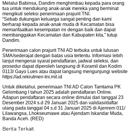
Melalui Babinsa, Dandim menghimbau kepada para orang
tua untuk mendukung anak-anak mereka yang berminat
mengikuti seleksi penerimaan prajurit TNI.
“Sebab dukungan keluarga sangat penting dan kami
berharap kepada anak-anak muda di Kecamatan bisa
memanfaatkan kesempatan ini dengan baik dan dapat
membanggakan Kecamatan dan Kabupaten kita,” tutup
Dandim.
Penerimaan calon prajurit TNI AD terbuka untuk lulusan
SMA/sederajat dengan batas usia tertentu. Informasi lebih
lanjut mengenai syarat pendaftaran, jadwal seleksi, dan
prosedur dapat diperoleh langsung di Koramil dan Kodim
0113/ Gayo Lues atau dapat langsung mengunjungi website
https://ad.rekrutmen-tni.mil.id
Untuk diketahui, penerimaan TNI AD Calon Tamtama PK
Gelombang I tahun 2025 adalah pendaftaran Online.
Adapun pendaftaran secara online dimulai dari tanggal 23
Desember 2024 s.d 29 Januari 2025 dan validasi/daftar
ulang pada tanggal 04 s.d 31 Januari 2025 di Ajenrem 011/
Lilawangsa, Lhokseumawe atau Ajendam Iskandar Muda,
Banda Aceh. (RED)
Berita Terkait