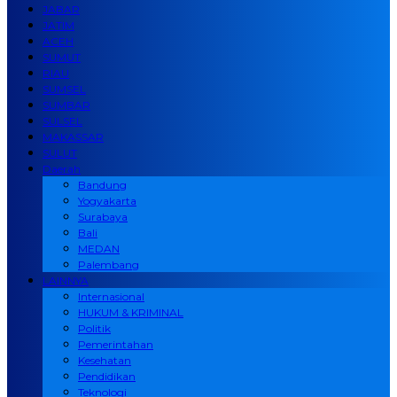
JABAR
JATIM
ACEH
SUMUT
RIAU
SUMSEL
SUMBAR
SULSEL
MAKASSAR
SULUT
Daerah
Bandung
Yogyakarta
Surabaya
Bali
MEDAN
Palembang
LAINNYA
Internasional
HUKUM & KRIMINAL
Politik
Pemerintahan
Kesehatan
Pendidikan
Teknologi