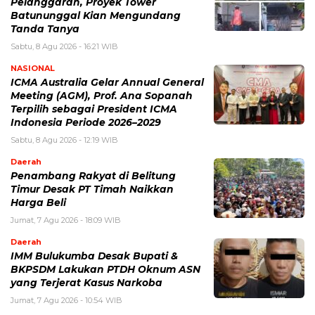
Pelanggaran, Proyek Tower
Batununggal Kian Mengundang
Tanda Tanya
Sabtu, 8 Agu 2026 - 16:21 WIB
NASIONAL
ICMA Australia Gelar Annual General
Meeting (AGM), Prof. Ana Sopanah
Terpilih sebagai President ICMA
Indonesia Periode 2026–2029
Sabtu, 8 Agu 2026 - 12:19 WIB
Daerah
Penambang Rakyat di Belitung
Timur Desak PT Timah Naikkan
Harga Beli
Jumat, 7 Agu 2026 - 18:09 WIB
Daerah
IMM Bulukumba Desak Bupati &
BKPSDM Lakukan PTDH Oknum ASN
yang Terjerat Kasus Narkoba
Jumat, 7 Agu 2026 - 10:54 WIB