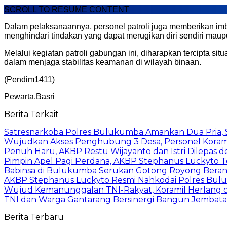
SCROLL TO RESUME CONTENT
Dalam pelaksanaannya, personel patroli juga memberikan im
menghindari tindakan yang dapat merugikan diri sendiri maupu
Melalui kegiatan patroli gabungan ini, diharapkan tercipta s
dalam menjaga stabilitas keamanan di wilayah binaan.
(Pendim1411)
Pewarta.Basri
Berita Terkait
Satresnarkoba Polres Bulukumba Amankan Dua Pria, S
Wujudkan Akses Penghubung 3 Desa, Personel Koram
Penuh Haru, AKBP Restu Wijayanto dan Istri Dilepas 
Pimpin Apel Pagi Perdana, AKBP Stephanus Luckyto Tek
Babinsa di Bulukumba Serukan Gotong Royong Beran
AKBP Stephanus Luckyto Resmi Nahkodai Polres Buluk
Wujud Kemanunggalan TNI-Rakyat, Koramil Herlang d
TNI dan Warga Gantarang Bersinergi Bangun Jemba
Berita Terbaru