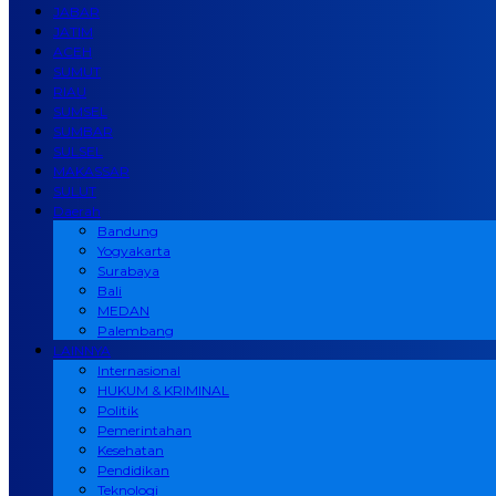
JABAR
JATIM
ACEH
SUMUT
RIAU
SUMSEL
SUMBAR
SULSEL
MAKASSAR
SULUT
Daerah
Bandung
Yogyakarta
Surabaya
Bali
MEDAN
Palembang
LAINNYA
Internasional
HUKUM & KRIMINAL
Politik
Pemerintahan
Kesehatan
Pendidikan
Teknologi