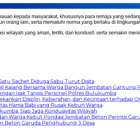
bauan kepada masyarakat, khususnya para remaja yang sedang 
n orang lain, serta mematuhi norma yang berlaku di lingkungan
ituasi wilayah yang aman, tertib, dan kondusif, serta semakin m
atu Sachet Diduga Sabu Turut Disita
il Kajang Bersama Warga Bangun Jembatan Gantung Pe
dengan Isak Tangis Personel Polres Bulukumba
ankan Disiplin, Kebersihan, dan Kecintaan terhadap Or
tas Hama Babi yang Rusak Kebun Warga
umba, Siap Jaga Kondusivitas Wilayah
an Warga Kebut Pondasi Jembatan Beton Perintis Gar
tan Beton Garuda Penghubung 3 Desa