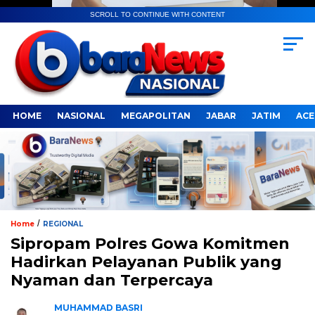
SCROLL TO CONTINUE WITH CONTENT
HOME
NASIONAL
MEGAPOLITAN
JABAR
JATIM
ACE
/
Home
REGIONAL
Sipropam Polres Gowa Komitmen
Hadirkan Pelayanan Publik yang
Nyaman dan Terpercaya
MUHAMMAD BASRI