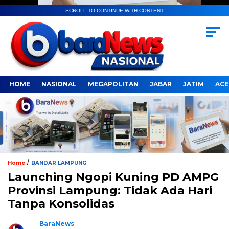
SCROLL TO CONTINUE WITH CONTENT
HOME
NASIONAL
MEGAPOLITAN
JABAR
JATIM
ACE
/
Home
BANDAR LAMPUNG
Launching Ngopi Kuning PD AMPG
Provinsi Lampung: Tidak Ada Hari
Tanpa Konsolidas
BaraNews