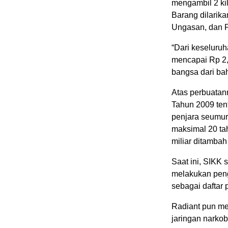
mengambil 2 kil
Barang dilarik
Ungasan, dan P
“Dari keseluruha
mencapai Rp 2,
bangsa dari ba
Atas perbuatann
Tahun 2009 te
penjara seumur 
maksimal 20 ta
miliar ditambah
Saat ini, SIKK 
melakukan pen
sebagai daftar
Radiant pun me
jaringan narko