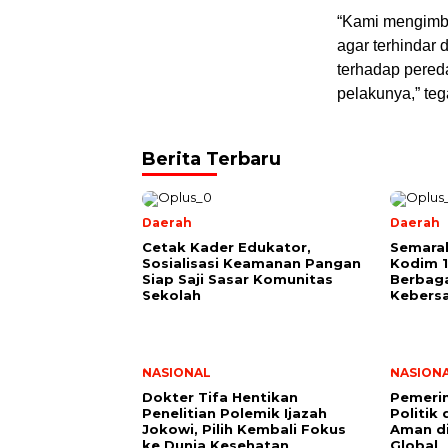
“Kami mengimba
agar terhindar
terhadap pered
pelakunya,” te
Berita Terbaru
Daerah
Daerah
Cetak Kader Edukator,
Semarak
Sosialisasi Keamanan Pangan
Kodim 1
Siap Saji Sasar Komunitas
Berbag
Sekolah
Kebers
NASIONAL
NASION
Dokter Tifa Hentikan
Pemerin
Penelitian Polemik Ijazah
Politik
Jokowi, Pilih Kembali Fokus
Aman d
ke Dunia Kesehatan
Global