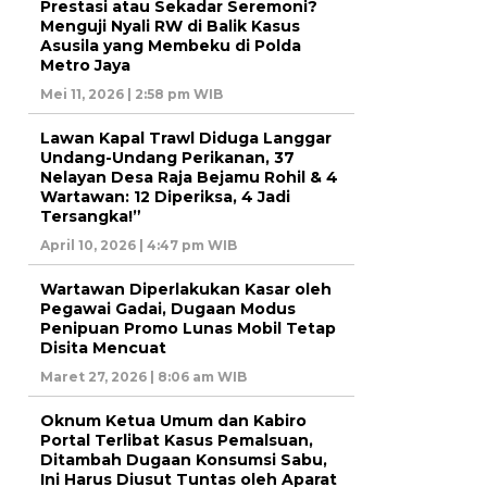
Prestasi atau Sekadar Seremoni?
Menguji Nyali RW di Balik Kasus
Asusila yang Membeku di Polda
Metro Jaya
Mei 11, 2026 | 2:58 pm WIB
Lawan Kapal Trawl Diduga Langgar
Undang-Undang Perikanan, 37
Nelayan Desa Raja Bejamu Rohil & 4
Wartawan: 12 Diperiksa, 4 Jadi
Tersangka!”
April 10, 2026 | 4:47 pm WIB
Wartawan Diperlakukan Kasar oleh
Pegawai Gadai, Dugaan Modus
Penipuan Promo Lunas Mobil Tetap
Disita Mencuat
Maret 27, 2026 | 8:06 am WIB
Oknum Ketua Umum dan Kabiro
Portal Terlibat Kasus Pemalsuan,
Ditambah Dugaan Konsumsi Sabu,
Ini Harus Diusut Tuntas oleh Aparat