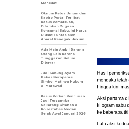
Mencuat
Oknum Ketua Umum dan
Kabiro Portal Terlibat
Kasus Pemalsuan,
Ditambah Dugaan
Konsumsi Sabu, Ini Harus
Diusut Tuntas oleh
Aparat Penegak Hukum!
Ada Main Ambil Barang
Orang Lain Karena
Tunggakan Belum
Dibayar
Hasil pemerik
Judi Sabung Ayam
Bebas Beroperasi,
mengaku telah d
Simbol Matinya Hukum
di Morowali
hingga kini mas
Kasus Korban Pencurian
Aksi pertama d
Jadi Tersangka
Sekarang Ditahan di
kilogram sabu d
Polrestabes Medan
ke beberapa tit
Sejak Awal Januari 2026
Lalu aksi kedua