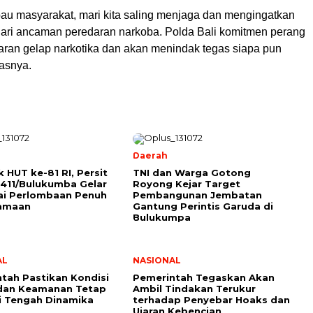
u masyarakat, mari kita saling menjaga dan mengingatkan
 dari ancaman peredaran narkoba. Polda Bali komitmen perang
aran gelap narkotika dan akan menindak tegas siapa pun
gasnya.
Daerah
 HUT ke-81 RI, Persit
TNI dan Warga Gotong
411/Bulukumba Gelar
Royong Kejar Target
ai Perlombaan Penuh
Pembangunan Jembatan
amaan
Gantung Perintis Garuda di
Bulukumpa
AL
NASIONAL
tah Pastikan Kondisi
Pemerintah Tegaskan Akan
 dan Keamanan Tetap
Ambil Tindakan Terukur
i Tengah Dinamika
terhadap Penyebar Hoaks dan
Ujaran Kebencian