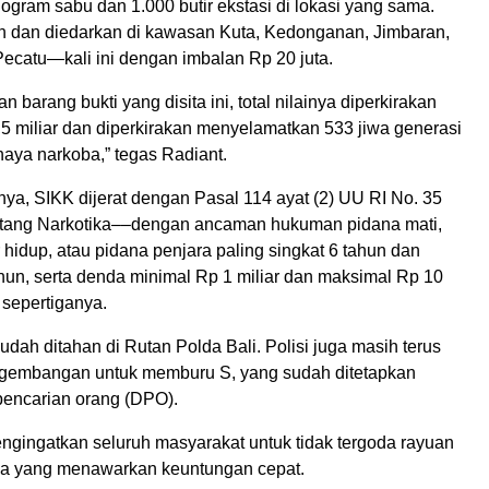
ogram sabu dan 1.000 butir ekstasi di lokasi yang sama.
an dan diedarkan di kawasan Kuta, Kedonganan, Jimbaran,
ecatu—kali ini dengan imbalan Rp 20 juta.
n barang bukti yang disita ini, total nilainya diperkirakan
5 miliar dan diperkirakan menyelamatkan 533 jiwa generasi
haya narkoba,” tegas Radiant.
ya, SIKK dijerat dengan Pasal 114 ayat (2) UU RI No. 35
ntang Narkotika––dengan ancaman hukuman pidana mati,
hidup, atau pidana penjara paling singkat 6 tahun dan
hun, serta denda minimal Rp 1 miliar dan maksimal Rp 10
 sepertiganya.
sudah ditahan di Rutan Polda Bali. Polisi juga masih terus
gembangan untuk memburu S, yang sudah ditetapkan
 pencarian orang (DPO).
ngingatkan seluruh masyarakat untuk tidak tergoda rayuan
ba yang menawarkan keuntungan cepat.