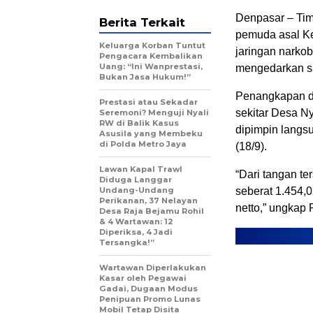
Denpasar – Tim
Berita Terkait
pemuda asal Ked
Keluarga Korban Tuntut
jaringan narkob
Pengacara Kembalikan
Uang: “Ini Wanprestasi,
mengedarkan sa
Bukan Jasa Hukum!”
Penangkapan di
Prestasi atau Sekadar
sekitar Desa N
Seremoni? Menguji Nyali
RW di Balik Kasus
dipimpin langs
Asusila yang Membeku
di Polda Metro Jaya
(18/9).
Lawan Kapal Trawl
“Dari tangan te
Diduga Langgar
Undang-Undang
seberat 1.454,0
Perikanan, 37 Nelayan
netto,” ungkap 
Desa Raja Bejamu Rohil
& 4 Wartawan: 12
Diperiksa, 4 Jadi
Tersangka!”
Wartawan Diperlakukan
Kasar oleh Pegawai
Gadai, Dugaan Modus
Penipuan Promo Lunas
Mobil Tetap Disita