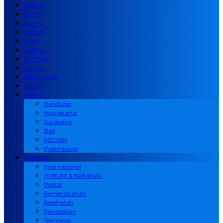
JABAR
JATIM
ACEH
SUMUT
RIAU
SUMSEL
SUMBAR
SULSEL
MAKASSAR
SULUT
Daerah
Bandung
Yogyakarta
Surabaya
Bali
MEDAN
Palembang
LAINNYA
Internasional
HUKUM & KRIMINAL
Politik
Pemerintahan
Kesehatan
Pendidikan
Teknologi