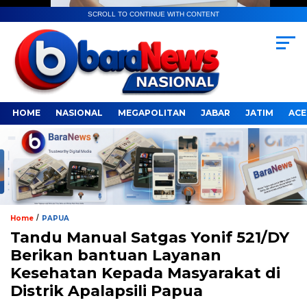
SCROLL TO CONTINUE WITH CONTENT
HOME
NASIONAL
MEGAPOLITAN
JABAR
JATIM
ACE
/
Home
PAPUA
Tandu Manual Satgas Yonif 521/DY
Berikan bantuan Layanan
Kesehatan Kepada Masyarakat di
Distrik Apalapsili Papua