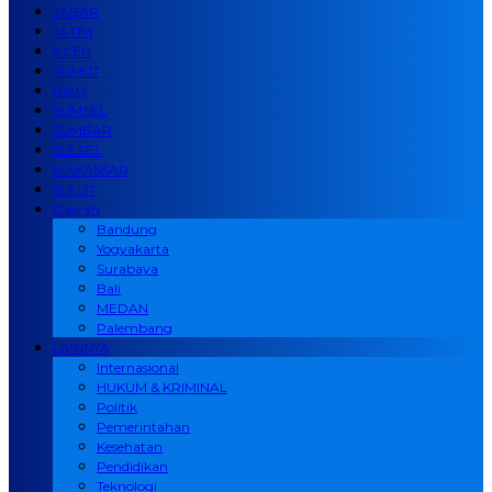
JABAR
JATIM
ACEH
SUMUT
RIAU
SUMSEL
SUMBAR
SULSEL
MAKASSAR
SULUT
Daerah
Bandung
Yogyakarta
Surabaya
Bali
MEDAN
Palembang
LAINNYA
Internasional
HUKUM & KRIMINAL
Politik
Pemerintahan
Kesehatan
Pendidikan
Teknologi