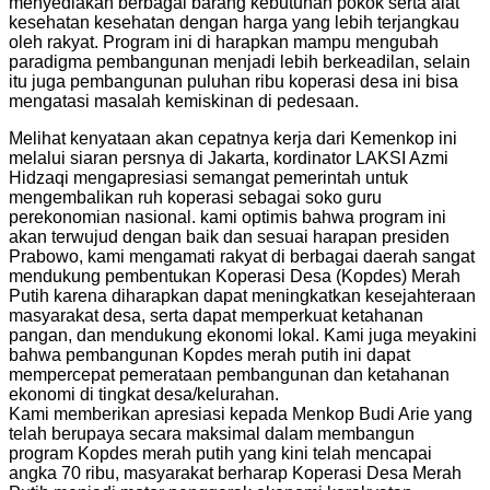
menyediakan berbagai barang kebutuhan pokok serta alat
kesehatan kesehatan dengan harga yang lebih terjangkau
oleh rakyat. Program ini di harapkan mampu mengubah
paradigma pembangunan menjadi lebih berkeadilan, selain
itu juga pembangunan puluhan ribu koperasi desa ini bisa
mengatasi masalah kemiskinan di pedesaan.
Melihat kenyataan akan cepatnya kerja dari Kemenkop ini
melalui siaran persnya di Jakarta, kordinator LAKSI Azmi
Hidzaqi mengapresiasi semangat pemerintah untuk
mengembalikan ruh koperasi sebagai soko guru
perekonomian nasional. kami optimis bahwa program ini
akan terwujud dengan baik dan sesuai harapan presiden
Prabowo, kami mengamati rakyat di berbagai daerah sangat
mendukung pembentukan Koperasi Desa (Kopdes) Merah
Putih karena diharapkan dapat meningkatkan kesejahteraan
masyarakat desa, serta dapat memperkuat ketahanan
pangan, dan mendukung ekonomi lokal. Kami juga meyakini
bahwa pembangunan Kopdes merah putih ini dapat
mempercepat pemerataan pembangunan dan ketahanan
ekonomi di tingkat desa/kelurahan.
Kami memberikan apresiasi kepada Menkop Budi Arie yang
telah berupaya secara maksimal dalam membangun
program Kopdes merah putih yang kini telah mencapai
angka 70 ribu, masyarakat berharap Koperasi Desa Merah