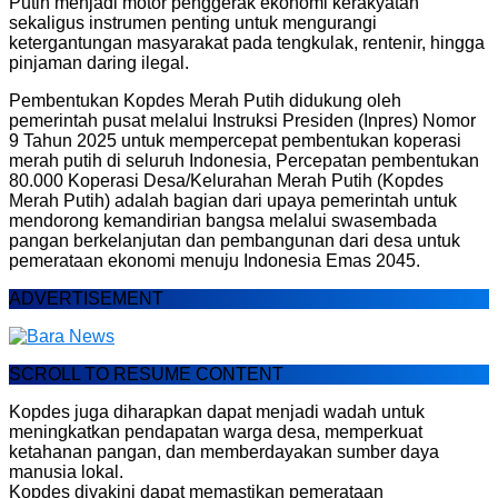
Putih menjadi motor penggerak ekonomi kerakyatan
sekaligus instrumen penting untuk mengurangi
ketergantungan masyarakat pada tengkulak, rentenir, hingga
pinjaman daring ilegal.
Pembentukan Kopdes Merah Putih didukung oleh
pemerintah pusat melalui Instruksi Presiden (Inpres) Nomor
9 Tahun 2025 untuk mempercepat pembentukan koperasi
merah putih di seluruh Indonesia, Percepatan pembentukan
80.000 Koperasi Desa/Kelurahan Merah Putih (Kopdes
Merah Putih) adalah bagian dari upaya pemerintah untuk
mendorong kemandirian bangsa melalui swasembada
pangan berkelanjutan dan pembangunan dari desa untuk
pemerataan ekonomi menuju Indonesia Emas 2045.
ADVERTISEMENT
SCROLL TO RESUME CONTENT
Kopdes juga diharapkan dapat menjadi wadah untuk
meningkatkan pendapatan warga desa, memperkuat
ketahanan pangan, dan memberdayakan sumber daya
manusia lokal.
Kopdes diyakini dapat memastikan pemerataan