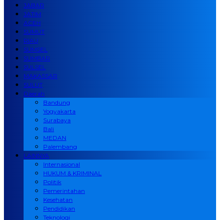
JABAR
JATIM
ACEH
SUMUT
RIAU
SUMSEL
SUMBAR
SULSEL
MAKASSAR
SULUT
Daerah
Bandung
Yogyakarta
Surabaya
Bali
MEDAN
Palembang
LAINNYA
Internasional
HUKUM & KRIMINAL
Politik
Pemerintahan
Kesehatan
Pendidikan
Teknologi