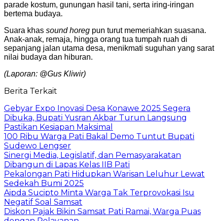
parade kostum, gunungan hasil tani, serta iring-iringan
bertema budaya.
Suara khas
sound horeg
pun turut memeriahkan suasana.
Anak-anak, remaja, hingga orang tua tumpah ruah di
sepanjang jalan utama desa, menikmati suguhan yang sarat
nilai budaya dan hiburan.
(Laporan: @Gus Kliwir)
Berita Terkait
Gebyar Expo Inovasi Desa Konawe 2025 Segera
Dibuka, Bupati Yusran Akbar Turun Langsung
Pastikan Kesiapan Maksimal
100 Ribu Warga Pati Bakal Demo Tuntut Bupati
Sudewo Lengser
Sinergi Media, Legislatif, dan Pemasyarakatan
Dibangun di Lapas Kelas IIB Pati
Pekalongan Pati Hidupkan Warisan Leluhur Lewat
Sedekah Bumi 2025
Aipda Sucipto Minta Warga Tak Terprovokasi Isu
Negatif Soal Samsat
Diskon Pajak Bikin Samsat Pati Ramai, Warga Puas
dengan Pelayanan