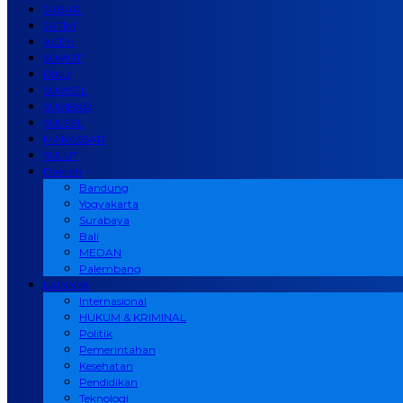
JABAR
JATIM
ACEH
SUMUT
RIAU
SUMSEL
SUMBAR
SULSEL
MAKASSAR
SULUT
Daerah
Bandung
Yogyakarta
Surabaya
Bali
MEDAN
Palembang
LAINNYA
Internasional
HUKUM & KRIMINAL
Politik
Pemerintahan
Kesehatan
Pendidikan
Teknologi