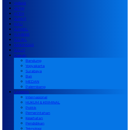
JABAR
JATIM
ACEH
SUMUT
RIAU
SUMSEL
SUMBAR
SULSEL
MAKASSAR
SULUT
Daerah
Bandung
Yogyakarta
Surabaya
Bali
MEDAN
Palembang
LAINNYA
Internasional
HUKUM & KRIMINAL
Politik
Pemerintahan
Kesehatan
Pendidikan
Teknologi