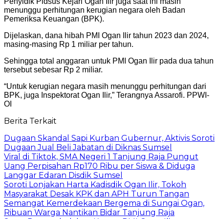
Penyidik Pidsus Kejari Ogan Ilir juga saat ini masih
menunggu perhitungan kerugian negara oleh Badan
Pemeriksa Keuangan (BPK).
Dijelaskan, dana hibah PMI Ogan Ilir tahun 2023 dan 2024,
masing-masing Rp 1 miliar per tahun.
Sehingga total anggaran untuk PMI Ogan Ilir pada dua tahun
tersebut sebesar Rp 2 miliar.
“Untuk kerugian negara masih menunggu perhitungan dari
BPK, juga Inspektorat Ogan Ilir,” Terangnya Assarofi. PPWI-
OI
Berita Terkait
Dugaan Skandal Sapi Kurban Gubernur, Aktivis Soroti
Dugaan Jual Beli Jabatan di Diknas Sumsel
Viral di Tiktok, SMA Negeri 1 Tanjung Raja Pungut
Uang Perpisahan Rp170 Ribu per Siswa & Diduga
Langgar Edaran Disdik Sumsel
Soroti Lonjakan Harta Kadisdik Ogan Ilir, Tokoh
Masyarakat Desak KPK dan APH Turun Tangan
Semangat Kemerdekaan Bergema di Sungai Ogan,
Ribuan Warga Nantikan Bidar Tanjung Raja